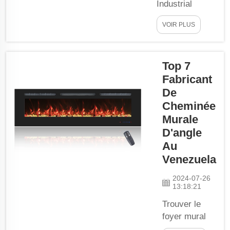
tout en étant
Industrial
esthétiques dans
(Jiangsu) Co.,
VOIR PLUS
la maison. Foyer
Ltd est une
électrique...
usine
professionnelle
Top 7
de foyers
électriques,
Fabricant
nos produits
De
sont très bien
Cheminée
accueillis sur
Murale
le marché
D'angle
mondial grâce
Au
à leur bonne
Venezuela
qualité et à
leurs prix
2024-07-26
13:18:21
compétitifs.
Nos foyers
Trouver le
d'angle muraux
foyer mural
sont
d’angle idéal