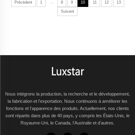
...
Précédent
1
8
9
10
11
12
13
styles à
Suivant
choisir ! L'une
des tailles
que les gens
apprecient
avec les
cheminées
électriques
est de 42
pouces.
Lorsqu'il
s'agit de
cheminées
Nous intégrons la production, la recherche et le développement,
électriques de
la fabrication et l'exportation. Nous continuons à améliorer les
42 pouces,
fonctions et l'apparence des produits. Actuellement, nos clients
vous voudrez
sont répartis dans plus de 40 pays, y compris les États-Unis, le
la meilleure
Royaume-Uni, le Canada, l'Australie et d'autres.
usine qui ...