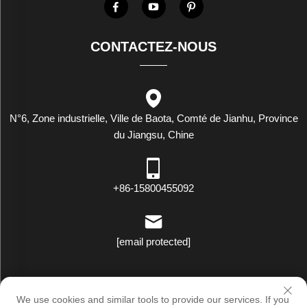
CONTACTEZ-NOUS
N°6, Zone industrielle, Ville de Baota, Comté de Jianhu, Province
du Jiangsu, Chine
+86-15800455092
[email protected]
Droits d'auteur © Luxstar Industrie (Jiangsu) Co., Ltd. Tous droits
We use cookies and similar tools to provide our services. If you