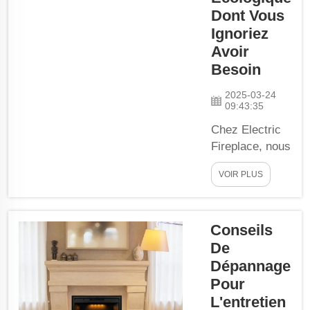
au gaz ou au
Dont Vous
bois
Ignoriez
Économisez
Avoir
sur les
Besoin
factures de
chauffage Les
2025-03-24
cheminées
09:43:35
électriques
Chez Electric
sont très
Fireplace, nous
efficaces en
sommes
termes
VOIR PLUS
heureux de
d'énergie. Ce
vous annoncer
qui se traduit...
une nouvelle
Conseils
option
De
écologique
pour chauffer
Dépannage
votre maison :
Pour
les Cheminées
L'entretien