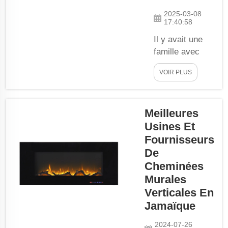
Cependant, la
2025-03-08
17:40:58
cheminée
traditionnelle...
Il y avait une
famille avec
une belle
VOIR PLUS
maison. Mais
ils trouvaient
leur salon un
Meilleures
peu terne et en
Usines Et
besoin de
quelque chose
Fournisseurs
de spécial pour
De
le réchauffer et
Cheminées
le rendre plus
Murales
accueillant. Ils
Verticales En
souhaitaient
Jamaïque
créer un
environnement
2024-07-26