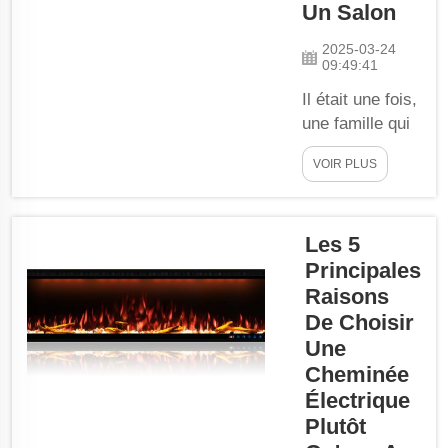
Un Salon
2025-03-24
09:49:41
Il était une fois,
une famille qui
souhaitait
VOIR PLUS
transformer son
salon en un
espace plus
Les 5
chaleureux et
accueillant. Ils
Principales
avaient donc
Raisons
envie de
De Choisir
quelque chose
Une
de nouveau et
Cheminée
d'excitant pour
Électrique
changer leur
Plutôt
intérieur : une