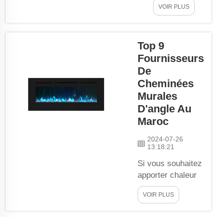
économiques,
VOIR PLUS
peut
tendance et
véritablement
globalement...
transformer
Top 9
l’ambiance de
Fournisseurs
votre
domicile. Ces
De
foyers créent
Cheminées
une
Murales
atmosphère
D'angle Au
chaleureuse
Maroc
et confortable
sans occuper
2024-07-26
13:18:21
beaucoup
d’espace. Au
Si vous souhaitez
Venezuela,
apporter chaleur
plusieurs
et style élégant à
VOIR PLUS
fabricants
votre intérieur, un
proposent
foyer mural