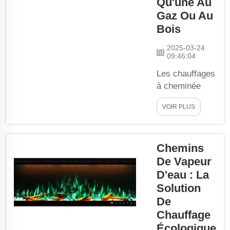
Qu'une Au
Cheminée
Gaz Ou Au
Électrique. Ils
Bois
ne savaient pas
que cette petite
2025-03-24
addition
09:46:04
rendrait leur
Les chauffages
salon encore...
à cheminée
électrique sont
VOIR PLUS
une excellente
alternative pour
les familles
Chemins
pendant les
mois d'hiver. 5
De Vapeur
raisons de
D'eau : La
choisir une
Solution
cheminée
De
électrique
Chauffage
plutôt qu'une
Écologique