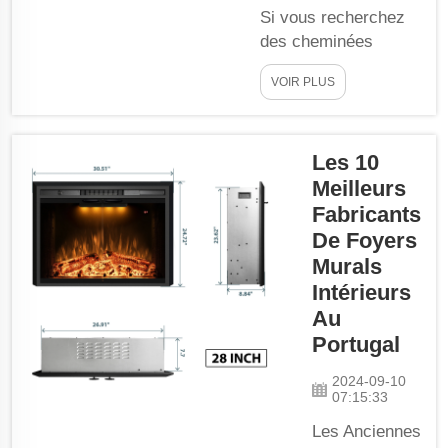
elles utilisent de
Si vous recherchez
la vapeur d’eau
des cheminées
pour créer un bel
murales intégrées,
effet de flamme
VOIR PLUS
choisissez
sans feu réel...
simplement un
fournisseur de
Les 10
confiance et
découvrez votre
Meilleurs
maison la plus
Fabricants
accueillante. Meilleur
De Foyers
fournisseur du
Murals
secteur, mettez fin à
Intérieurs
vos recherches. Cela
Au
inclut même
Portugal
certaines des
personnes les plus
2024-09-10
07:15:33
exigeantes qui
devraient obtenir...
Les Anciennes