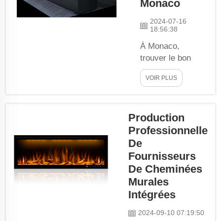
Monaco
tous qu'ils
procurent un
2024-07-16
18:56:38
meilleur confort
pendant le
À Monaco,
froid. Ce sont
trouver le bon
des éléments
fournisseur de
VOIR PLUS
qui ne vous
cheminées à
tiennent pas
vapeur est
seulement
essentiel pour les
Production
chaud en hiver,
propriétaires et
mais qui
Professionnelle
les entreprises
s'intègrent
souhaitant
De
également
apporter chaleur
Fournisseurs
parfaitement...
et style à leurs
De Cheminées
espaces. Les
Murales
cheminées à
Intégrées
vapeur sont
intéressantes car
2024-09-10 07:19:50