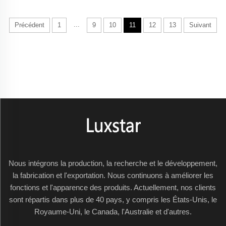
grandes
nouveaux types
fabrications
de cheminées
...
Précédent
1
9
10
11
12
13
Suivant
de cheminées
utilisant de la
murales... est
vapeur d’eau
ac...
font désormais
leur apparition.
Ces dernières
imitent
l’apparence de
vraies flammes,
tout en étant
plus sûres et
plus
Nous intégrons la production, la recherche et le développement,
respectueuses
la fabrication et l'exportation. Nous continuons à améliorer les
de
fonctions et l'apparence des produits. Actuellement, nos clients
l’environnement.
sont répartis dans plus de 40 pays, y compris les États-Unis, le
En Australie,
Royaume-Uni, le Canada, l'Australie et d'autres.
plusieurs usines