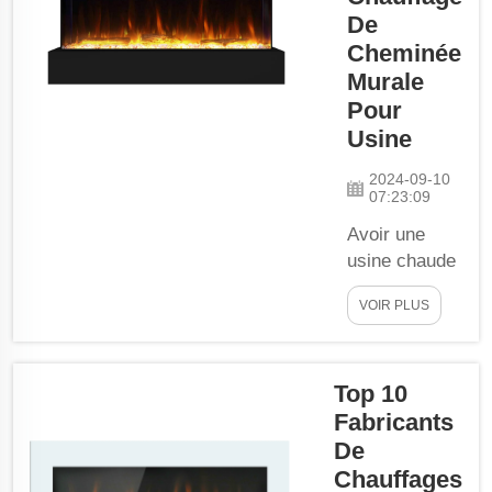
modernes pour
De
votre maison est
Cheminée
une décision
Murale
importante qui
Pour
apportera
Usine
confort et style
à votre espace
2024-09-10
de vie. Il y a
07:23:09
mille
Avoir une
fournisseurs sur
usine chaude
le marché, et
et
choisir...
VOIR PLUS
accueillante
pendant les
mois d'hiver
Top 10
glaciaux est
Fabricants
une idée
charmante,
De
sans
Chauffages