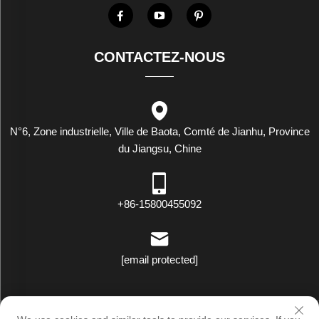
fabriquent ces
cheminées à
vapeur d’eau et
t...
CONTACTEZ-NOUS
N°6, Zone industrielle, Ville de Baota, Comté de Jianhu, Province
du Jiangsu, Chine
+86-15800455092
[email protected]
Droits d'auteur © Luxstar Industrie (Jiangsu) Co., Ltd. Tous droits