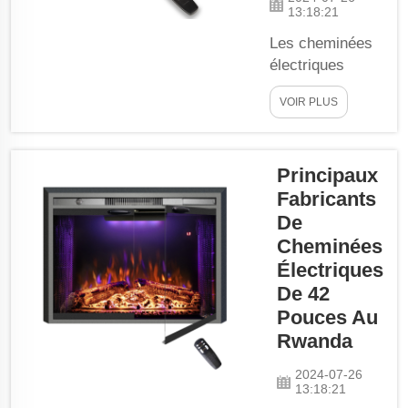
13:18:21
Les cheminées
électriques
gagnent en
VOIR PLUS
popularité dans
les foyers
partout dans le
Principaux
monde, y
compris au
Fabricants
Ghana. Elles
De
procurent
Cheminées
chaleur et
Électriques
esthétique
De 42
agréable sans
Pouces Au
nécessiter de
Rwanda
cheminée ni de
couper du bois.
2024-07-26
13:18:21
L’un des formats