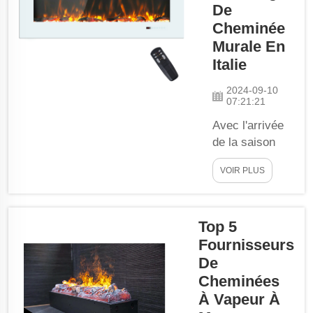
mentionner
De
que cela
Cheminée
rendra votre
Murale En
espace
Italie
encore plus
séduisant. Si
2024-09-10
07:21:21
vous
cherchez à
Avec l'arrivée
acheter une
de la saison
cheminée
hivernale qui
murale
VOIR PLUS
n'est pas si
chauffante
lointaine, les
pour votre
propriétaires en
usine, il est
Top 5
Italie achètent
très important
Fournisseurs
des murs
que...
chauffants de
De
cheminée de
Cheminées
haute qualité,
À Vapeur À
et nous savons