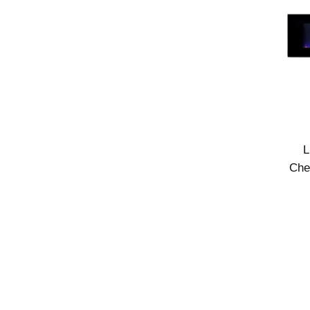
L
Che
Enc
D