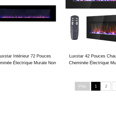
uxstar Intérieur 72 Pouces
Luxstar 42 Pouces Chau
minée Électrique Murale Non
Cheminée Électrique Mu
astrable 1500W Commande à
Encastrable avec Bûche
istance LED Flamme Réelle
Décoratives
Préc
1
2