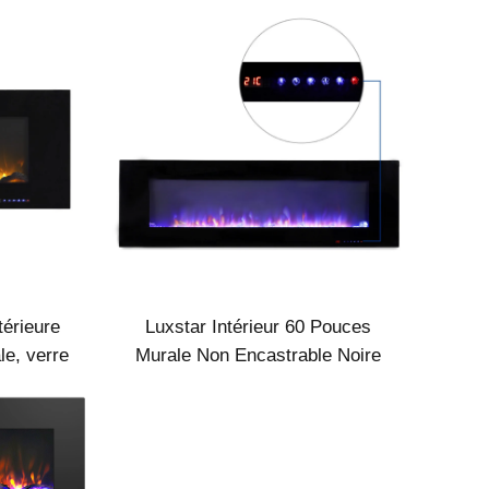
réelle apparence élégante
térieure
Luxstar Intérieur 60 Pouces
e, verre
Murale Non Encastrable Noire
 commande
Cheminée Électrique avec
n avec
Chauffage 1500W Commande à
Distance Décor LED Flamme
Réelle