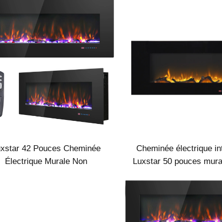
encastrées Intérieur pour
Décoratif
Chauffage Salle Maison
uxstar 42 Pouces Cheminée
Cheminée électrique in
Électrique Murale Non
Luxstar 50 pouces mural
astrable avec Chauffage LED
noir, chauffage 1500W,
amme Réelle pour Cheminée
à distance, décoratio
Intérieure
flammes LED