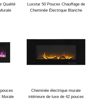
e Qualité
Luxstar 50 Pouces Chauffage de
Murale
Cheminée Électrique Blanche
ncastré
Murale Non destinée à être
ratif
encastrée, avec Contrôle Tactile à
distance pour Chauffage
domestique
 pouces
Cheminée électrique murale
t Murale
intérieure de luxe de 42 pouces
 Cadre
chauffage décoratif avec flamme