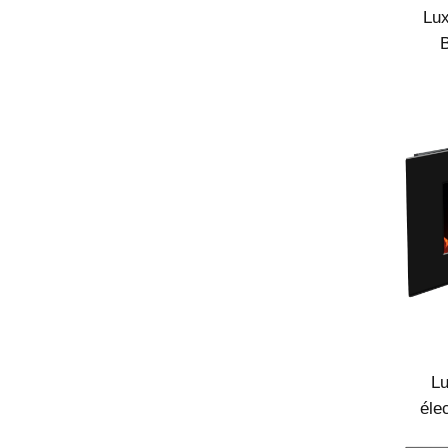
Lux
B
Dom
L
éle
p