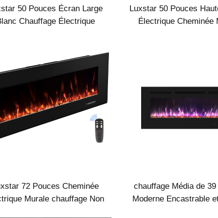
star 50 Pouces Écran Large
Luxstar 50 Pouces Haut
lanc Chauffage Électrique
Électrique Cheminée 
estic avec Technologie LED
Chauffage Pas Pour E
Bûches Cristal Déco
Cheminée
uxstar 72 Pouces Cheminée
chauffage Média de 39
ctrique Murale chauffage Non
Moderne Encastrable e
our Cheminées électriques
avec 13 Couleurs de