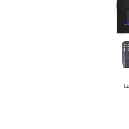
L
Enc
Fl