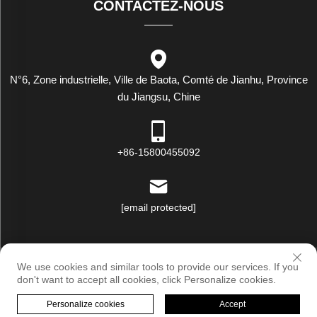
CONTACTEZ-NOUS
N°6, Zone industrielle, Ville de Baota, Comté de Jianhu, Province
du Jiangsu, Chine
+86-15800455092
[email protected]
Droits d'auteur © Luxstar Industrie (Jiangsu) Co., Ltd. Tous droits
We use cookies and similar tools to provide our services. If you
réservés |
Politique de confidentialité
don't want to accept all cookies, click Personalize cookies.
Personalize cookies
Accept