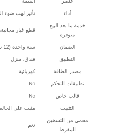
عنصر
القيمة
أداء
تأثير لهب ضوء الـ ED
خدمة ما بعد البيع
قطع غيار مجانية،
متوفرة
الضمان
سنة واحدة (12 شهرًا)
التطبيق
فندق، منزل
مصدر الطاقة
كهربائية
تطبيقات التحكم
No
قالب خاص
No
التثبيت
مثبت على الحائط
محمي من التسخين
نعم
المفرط