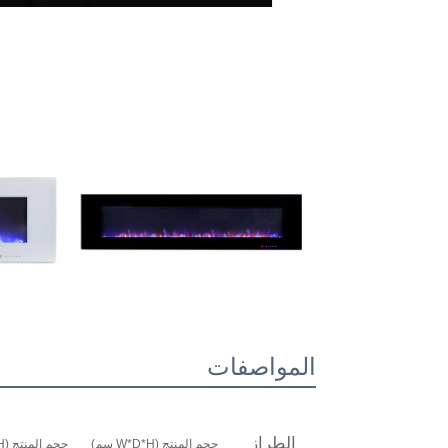
المواصفات
الطراز
حجم المنتج (W*D*H سم)
حجم المنتج (W*D*H بوصة)