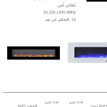
تلقائي آمن.
10.110-120V 60Hz
11. التحكم عن بعد
N.W. (كجم/
G.W. (كجم/
الحجم (m³)