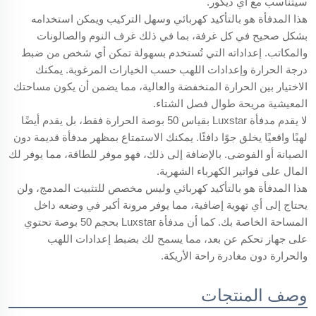
سيتناسب مع أي ديكور.
هذا المدفأة هو بالتأكيد كهربائي وسهل التركيب ويمكن استخدامه
بشكل صحيح في كل غرفة، بما في ذلك غرف النوم والصالونات
والمكاتب. إعداداته التي تُستخدم بسهولة تمكن أي شخص من ضبط
درجة الحرارة وإعدادات اللهب حسب الخيارات المرغوبة. يمكنك
الاختيار بين الحرارة المنخفضة والعالية، مما يضمن أن يكون مساحتك
المعيشية مريحة طوال فصل الشتاء.
لا يقدم مدفأة Luxstar بقياس 50 بوصة الحرارة فقط، بل يقدم أيضًا
لهبًا واقعيًا يخلق جوًا دافئًا. يمكنك الاستمتاع بمظهر مدفأة قديمة دون
الصيانة أو الفوضى. بالإضافة إلى ذلك، فهو موفر للطاقة، مما يوفر لك
المال على فواتير الكهرباء الشهرية.
هذا المدفأة هو بالتأكيد كهربائي وليس مخصص للتثبيت المدمج، ولن
يحتاج إلى أي تهوية إضافية، مما يوفر مرونة أكبر في وضعه داخل
المساحة الخاصة بك. كما أن مدفأة Luxstar بحجم 50 بوصة تحتوي
على جهاز تحكم عن بعد، مما يسمح لك بضبط إعدادات اللهب
والحرارة دون مغادرة راحة الأريكة.
وصف المنتجات