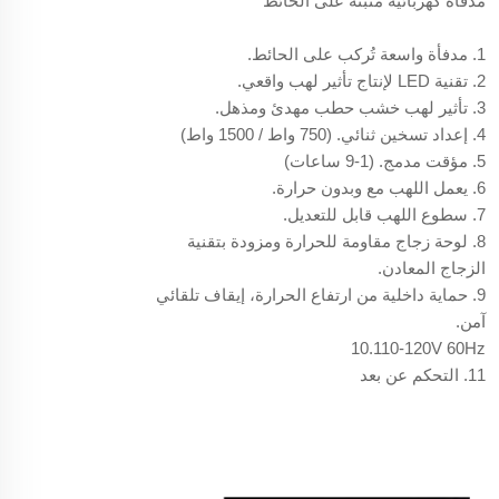
مدفأة كهربائية مثبتة على الحائط
1. مدفأة واسعة تُركب على الحائط.
2. تقنية LED لإنتاج تأثير لهب واقعي.
3. تأثير لهب خشب حطب مهدئ ومذهل.
4. إعداد تسخين ثنائي. (750 واط / 1500 واط)
5. مؤقت مدمج. (1-9 ساعات)
6. يعمل اللهب مع وبدون حرارة.
7. سطوع اللهب قابل للتعديل.
8. لوحة زجاج مقاومة للحرارة ومزودة بتقنية
الزجاج المعادن.
9. حماية داخلية من ارتفاع الحرارة، إيقاف تلقائي
آمن.
10.110-120V 60Hz
11. التحكم عن بعد