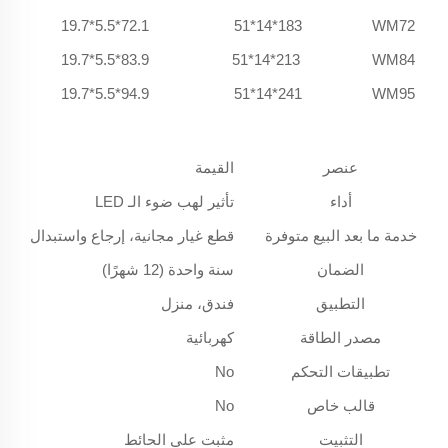
72.1*5.5*19.7
183*14*51
WM72
83.9*5.5*19.7
213*14*51
WM84
94.9*5.5*19.7
241*14*51
WM95
عنصر
القيمة
أداء
تأثير لهب ضوء الـ LED
خدمة ما بعد البيع متوفرة
قطع غيار مجانية، إرجاع واستبدال
الضمان
سنة واحدة (12 شهرًا)
التطبيق
فندق، منزل
مصدر الطاقة
كهربائية
تطبيقات التحكم
No
قالب خاص
No
التثبيت
مثبت على الحائط