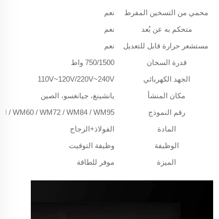
محمي من التسخين المفرط
نعم
متحكم به عن بُعد
نعم
مستشعر حرارة قابل للتعديل
نعم
قدرة السخان
750/1500 واط
الجهد الكهربائي
110V~120V/220V~240V
مكان المنشأ
يانشينغ، جيانغسو، الصين
رقم النموذج
H / WM60 / WM72 / WM84 / WM95
المادة
الفولاذ+الزجاج
الوظيفة
وظيفة التوقيت
الميزة
موفر للطاقة