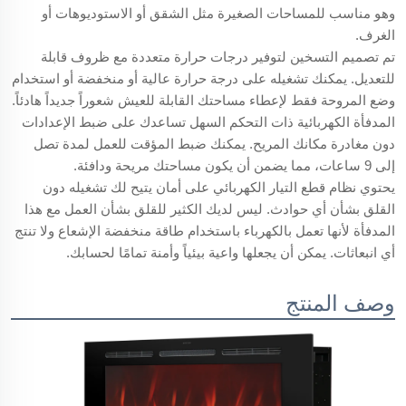
وهو مناسب للمساحات الصغيرة مثل الشقق أو الاستوديوهات أو
الغرف.
تم تصميم التسخين لتوفير درجات حرارة متعددة مع ظروف قابلة
للتعديل. يمكنك تشغيله على درجة حرارة عالية أو منخفضة أو استخدام
وضع المروحة فقط لإعطاء مساحتك القابلة للعيش شعوراً جديداً هادئاً.
المدفأة الكهربائية ذات التحكم السهل تساعدك على ضبط الإعدادات
دون مغادرة مكانك المريح. يمكنك ضبط المؤقت للعمل لمدة تصل
إلى 9 ساعات، مما يضمن أن يكون مساحتك مريحة ودافئة.
يحتوي نظام قطع التيار الكهربائي على أمان يتيح لك تشغيله دون
القلق بشأن أي حوادث. ليس لديك الكثير للقلق بشأن العمل مع هذا
المدفأة لأنها تعمل بالكهرباء باستخدام طاقة منخفضة الإشعاع ولا تنتج
أي انبعاثات. يمكن أن يجعلها واعية بيئياً وأمنة تمامًا لحسابك.
وصف المنتج