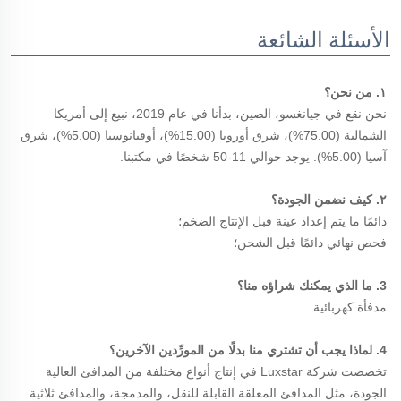
الأسئلة الشائعة
١. من نحن؟ 
نحن نقع في جيانغسو، الصين، بدأنا في عام 2019، نبيع إلى أمريكا 
الشمالية (75.00%)، شرق أوروبا (15.00%)، أوقيانوسيا (5.00%)، شرق 
آسيا (5.00%). يوجد حوالي 11-50 شخصًا في مكتبنا. 
٢. كيف نضمن الجودة؟ 
دائمًا ما يتم إعداد عينة قبل الإنتاج الضخم؛ 
فحص نهائي دائمًا قبل الشحن؛ 
3. ما الذي يمكنك شراؤه منا؟ 
مدفأة كهربائية 
4. لماذا يجب أن تشتري منا بدلًا من المورِّدين الآخرين؟ 
تخصصت شركة Luxstar في إنتاج أنواع مختلفة من المدافئ العالية 
الجودة، مثل المدافئ المعلقة القابلة للنقل، والمدمجة، والمدافئ ثلاثية 