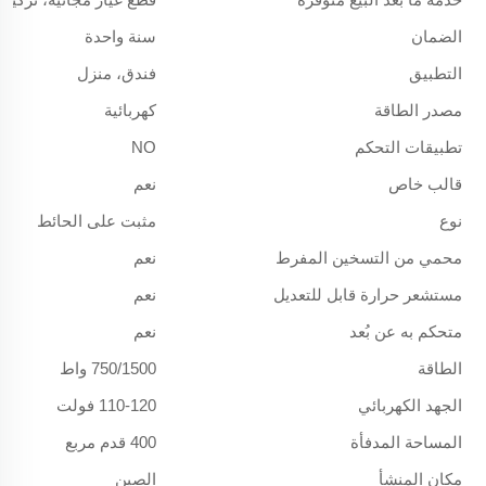
الضمان
سنة واحدة
التطبيق
فندق، منزل
مصدر الطاقة
كهربائية
تطبيقات التحكم
NO
قالب خاص
نعم
نوع
مثبت على الحائط
محمي من التسخين المفرط
نعم
مستشعر حرارة قابل للتعديل
نعم
متحكم به عن بُعد
نعم
الطاقة
750/1500 واط
الجهد الكهربائي
110-120 فولت
المساحة المدفأة
400 قدم مربع
مكان المنشأ
الصين