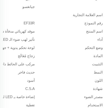
جيانغسو
اسم العلامة التجارية
رقم النموذج
EF33R
اسم المنتج
موقد كهربائي مدفأة داخ
أداء
تأثير لهب ضوء الـ LED
وضع التحكم
لوحة تحكم يدوية + جهاز
المادة
زجاج مُعَالَج
التثبيت
مركب على الحائط داخل 
النمط
حديث فاخر
اللون
أسود
شهادة
C.S.A
مصدر الضوء
إضاءة خاصة بـ LED لمدفأة كهربائية
الاستخدام
تغطية