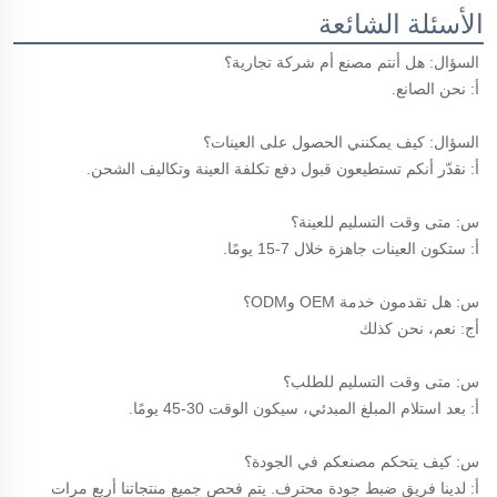
الأسئلة الشائعة
السؤال: هل أنتم مصنع أم شركة تجارية؟ 
أ: نحن الصانع. 
السؤال: كيف يمكنني الحصول على العينات؟ 
أ: نقدّر أنكم تستطيعون قبول دفع تكلفة العينة وتكاليف الشحن. 
س: متى وقت التسليم للعينة؟ 
أ: ستكون العينات جاهزة خلال 7-15 يومًا. 
س: هل تقدمون خدمة OEM وODM؟ 
أج: نعم، نحن كذلك 
س: متى وقت التسليم للطلب؟ 
أ: بعد استلام المبلغ المبدئي، سيكون الوقت 30-45 يومًا. 
س: كيف يتحكم مصنعكم في الجودة؟ 
أ: لدينا فريق ضبط جودة محترف. يتم فحص جميع منتجاتنا أربع مرات 