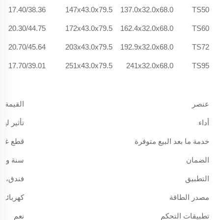
17.40/38.36
147x43.0x79.5
137.0x32.0x68.0
TS50
20.30/44.75
172x43.0x79.5
162.4x32.0x68.0
TS60
20.70/45.64
203x43.0x79.5
192.9x32.0x68.0
TS72
17.70/39.01
251x43.0x79.5
241x32.0x68.0
TS95
عنصر
القيمة
أداء
تأثير لهب 
خدمة ما بعد البيع متوفرة
قطع غيار
الضمان
سنة واحدة (12 
التطبيق
فندق، م
مصدر الطاقة
كهربائية
تطبيقات التحكم
نعم