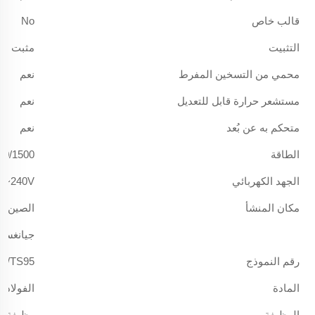
قالب خاص
No
التثبيت
مثبت أو
محمي من التسخين المفرط
نعم
مستشعر حرارة قابل للتعديل
نعم
متحكم به عن بُعد
نعم
الطاقة
750/1500 و
الجهد الكهربائي
0V~240V
مكان المنشأ
الصين
جيانغسو
رقم النموذج
72/TS95
المادة
الفولاذ+
الوظيفة
وظيفة ا