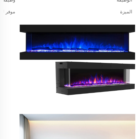
الميزة
موفر لل