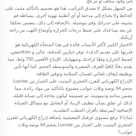
إلى وقود مكلف أو مزعج.
من السهل بشكل لا يصدق التركيب. هذا هو تصميم بالتأكيد مثبت على
الحائط ولا يحتاج إلى مدخنة أو أي أنظمة تهوية أخرى. ببساطة قم
بتثبيته على جدرانك وقم بتوصيله. بالإضافة إلى ذلك، يتضمن تحكمًا
عن بعد يساعدك على ضبط درجات الحرارة وأوضاع اللهب من راحة
أريكتك.
الاختيار الكبير لأكثر الأسباب فائدة في هذا المدفأة الكهربائية هو
قدرتها على تقديم الدفء. توفر خيارين للتدفئة، عالي و fromخفض،
لضبط الحرارة وفقًا لراحتك وسهولتك. الإنتاج الأقصى 750 واط، مما
يقدم دفئًا كافيًا للغرف الصغيرة والمتوسطة الحجم. كما أنها تأتي
بوظيفة إيقاف تلقائي لضمان السلامة وتوفير الطاقة.
الإدراج الكهربائي للفرن الحجري المثبت على الجدار من Luxstar
بحجم 64 بوصة وثلاث جوانب مصنوع بالتأكيد من مواد رائدة، مما
يضمن متانته وديمومته. تم تصميمه ليكون بحاجة إلى صيانة قليلة،
لذلك لن تقلق بشأن تنظيف الرماد أو التعامل مع مشاكل الصيانة
الإضافية المرتبطة بأفران الحطب التقليدية.
لماذا لا ترفع مستوى غرفتك المعيشية بإضافة إدراج الكهربائي للفرن
الحجري المثبت على الجدار من Luxstar بحجم 64 بوصة وثلاث
جوانب؟