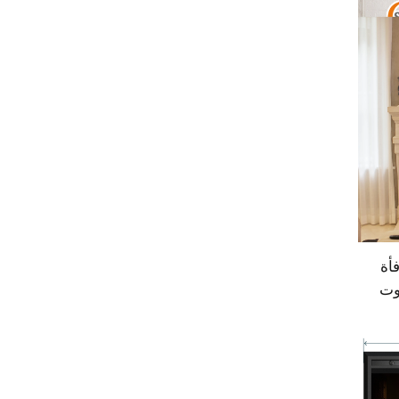
 مدفأة
وت
د