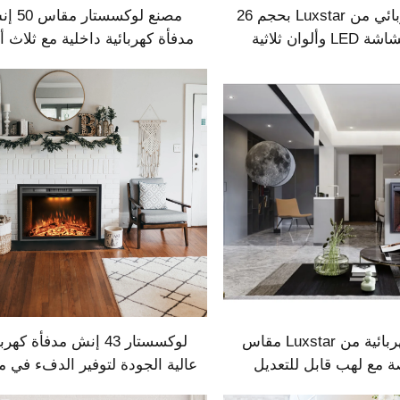
موقد كهربائي من Luxstar بحجم 26
مصنع لوكسستار 
بوصة بشاشة LED وألوان ثلاثية
مدفأة كهربائية داخلية مع ثلاث أ
 مع إدراج قطعة حطب
لللهب
عن بعد يعمل باللمس مع
مؤقت
مواقد كهربائية من Luxstar مقاس
لوكسستار 43 إنش مدفأة كهر
وصة مع لهب قابل للتعديل
عالية الجودة لتوفير الدفء في م
اءة قابلة للتخصيص، مدمجة
مع صوت اشتعال النار عن بع