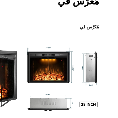
مُغَرَّس في
مُغَرَّس في