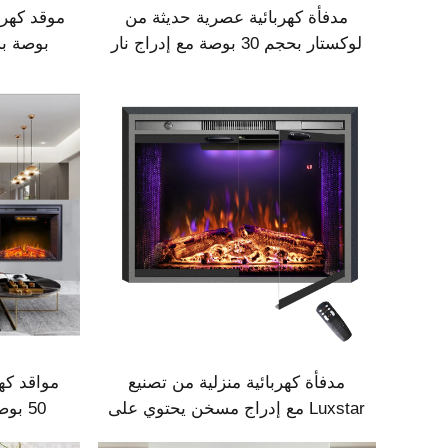
مدفأة كهربائية عصرية حديثة من
لوكستار بحجم 30 بوصة مع إدراج نار
حقيقية وصوت اشتعال الحطب
للأشعة
ومتحكم 
مدفأة كهربائية منزلية من تصنيع
Luxstar مع إدراج مسخن يحتوي على
50 ب
3 خيارات لألوان اللهب مع تأثير
وألوان إض