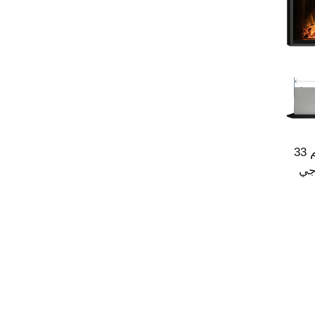
إدراج موقد كهربائي مدفأة بحجم 33
زجاجي
ار