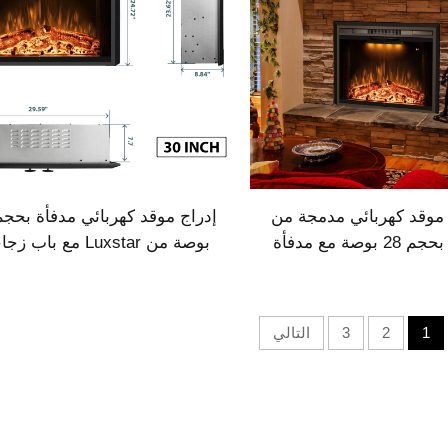
موقد كهربائي مدمجة من
Luxstar بحجم 28 بوصة مع مدفأة
بوصة من Luxstar مع باب 
بائية متعددة الألوان
وشاشة شبكية وصوت تشظي الن
للزينة
1
2
3
التالي