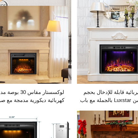
داخل الجدار
والتحكم بالمدفأة
بائية قابلة للإدخال بحجم
لوكسستار مقاس 30 بوصة
25 بوصة من Luxstar بالجملة مع باب
كهربائية ديكورية مدمجة مع ص
مدفأة زخرفية مع صوت
تشظي الخشب وتحكم عن بع
تشظي النار