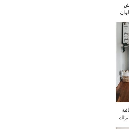
مقاس 50 إنش
لوان
بائية
نزلك
د