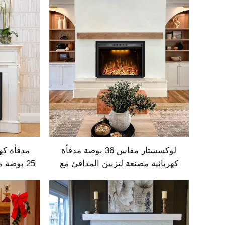
احتراق الحطب الحقيقي
لوكسستار مقاس 36 بوصة مدفأة
مدفأة كهر
كهربائية مصنعة لتزيين المدافئ مع
لهب متعدد الألوان ومؤقت
زجاجي، 