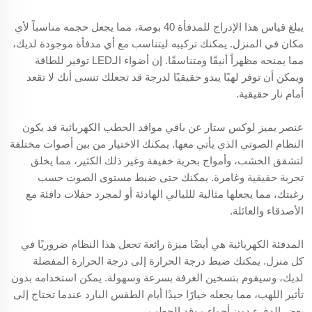
يبلغ قياس هذا الإدراج للمدفأة 40 بوصة، مما يجعل حجمه مناسباً لأي
مكان في المنزل. يمكنك تركيبه ليتناسب مع أي مدفأة موجودة لديك،
مما يمنحه مظهراً أنيقًا ومتناسقًا. إن أضواء الـLED توفير للطاقة
ويمكن أن توفر لهبًا يبدو حقيقيًا لدرجة قد تجعلك تنسى أنك لا تقعد
أمام نار حقيقية.
عنصر يميز لوكس ستار عن باقي مواقد الحطب الكهربائية قد يكون
النظام الصوتي الذي يأتي معها. يمكنك الاختيار من بين أصوات مختلفة
لتشقق الخشب، وأمواج بحرية خفيفة وغير ذلك الكثير، مما يخلق
تجربة حقيقية وغامرة. يمكنك حتى ضبط مستوى الصوت حسب
رغبتك، مما يجعلها مثالية للليالي الهادئة أو لمجرد حفلات دافئة مع
الأصدقاء والعائلة.
المدفئة الكهربائية هي أيضًا ميزة رائعة تجعل هذا النظام ضروريًا في
كل منزل. يمكنك ضبط درجة الحرارة إلى درجة الحرارة المفضلة
لديك، وسيقوم بتسخين الغرفة بسرعة وسهولة. يمكن استخدامه بدون
تأثير اللهب، مما يجعله خيارًا جيدًا أيام الطقس البارد عندما تحتاج إلى
بعض الدفء دون أجواء موقد الحطب.