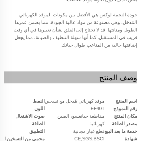
جودة النجمة لوكس هي الأفضل بين مكونات الموقد الكهربائي
المُدخل، وهي مصنوعة من مواد عالية الجودة، مما يضمن عمرها
الطويل ومتانتها. قد لا تحتاج إلى القلق بشأن تغييرها في أي وقت
قريب في المستقبل. كما أنها سهلة التنظيف والصيانة، مما يجعل
إضافتها خالية من المتاعب طوال حياتك.
وصف المنتج
اسم المنتج
موقد كهربائي مُدخل مع تسخين
النمط
رقم النموذج
EF40T
اللون
مكان المنتج
مقاطعة جيانغسو، الصين
صوت الاشتعال
مصدر الطاقة
كهربائية
الطاقة
خدمة ما بعد البيع
قطع غيار مجانية
التطبيق
شهادة
CE,SGS,BSCI
محمي من التسخين الم