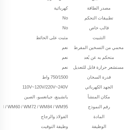
مصدر الطاقة
كهربائية
تطبيقات التحكم
No
قالب خاص
No
التثبيت
مثبت على الحائط
محمي من التسخين المفرط
نعم
متحكم به عن بُعد
نعم
مستشعر حرارة قابل للتعديل
نعم
قدرة السخان
750/1500 واط
الجهد الكهربائي
110V~120V/220V~240V
مكان المنشأ
يانشينغ، جيانغسو، الصين
رقم النموذج
H / WM60 / WM72 / WM84 / WM95
المادة
الفولاذ والزجاج
الوظيفة
وظيفة التوقيت