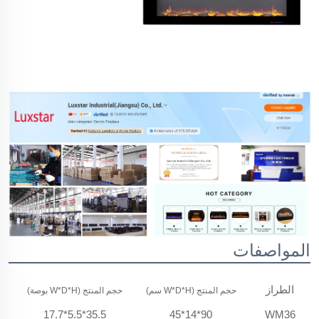
المواصفات
الطراز
حجم المنتج (W*D*H سم)
حجم المنتج (W*D*H بوصة)
N.W. 
35.5*5.5*17.7
90*14*45
WM36