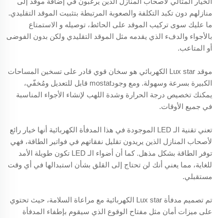
الخيار المثالي لأصحاب المنازل الذين يرغبون في إضافة موقد إلى
منازلهم دون تكبد التكلفة والصعوبة المرتبطة بتثبيت الموقد التقليدي.
ما عليك سوى تركيب الموقد على الحائط، توصيله و الاستمتاع
بالأجواء والدفء الذي يقدمه مثل الموقد التقليدي ولكن بدون الفوضى
أو المتاعب.
موقد Lux star الكهربائي هو سخان قوي قادر على تسخين المساحات
الكبيرة بسرعة وسهولة. ومع وجودmostat قابل للتعديل ومُخفّي،
يمكنك تخصيص درجة الحرارة وشدة اللهب لإنشاء الأجواء المناسبة
في جميع الأوقات.
تعني تقنية الـ LED الموجودة في هذا المدفأة الكهربائية أنها خيار رائع
لأصحاب المنازل الذين يريدون تقليل نفقاتهم في فواتير الطاقة، فهي
توفر الطاقة بشكل مذهل. كما أن أضواء الـ LED تكون طويلة الأمد
للغاية، مما يعني أنك لن تحتاج إلى القلق بشأن استبدالها في أي وقت
مستقبلي.
تم تصميم مدفأة Lux star الكهربائية مع مراعاة السلامة، حيث تحتوي
على ميزات أمان مثل مفتاح الوقوع الذي سيقوم بإطفاء المدفأة