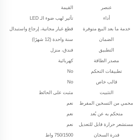
عنصر
القيمة
أداء
تأثير لهب ضوء الـ LED
خدمة ما بعد البيع متوفرة
قطع غيار مجانية، إرجاع واستبدال
الضمان
سنة واحدة (12 شهرًا)
التطبيق
فندق، منزل
مصدر الطاقة
كهربائية
تطبيقات التحكم
No
قالب خاص
No
التثبيت
مثبت على الحائط
محمي من التسخين المفرط
نعم
متحكم به عن بُعد
نعم
مستشعر حرارة قابل للتعديل
نعم
قدرة السخان
750/1500 واط