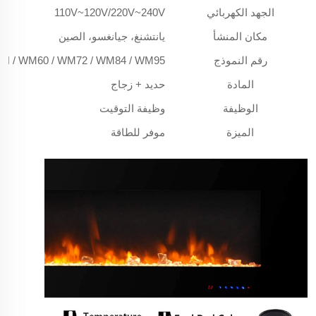
الجهد الكهربائي
110V~120V/220V~240V
مكان المنشأ
يانتشنغ، جيانغسو، الصين
رقم النموذج
H / WM60 / WM72 / WM84 / WM95
المادة
حديد + زجاج
الوظيفة
وظيفة التوقيت
الميزة
موفر للطاقة