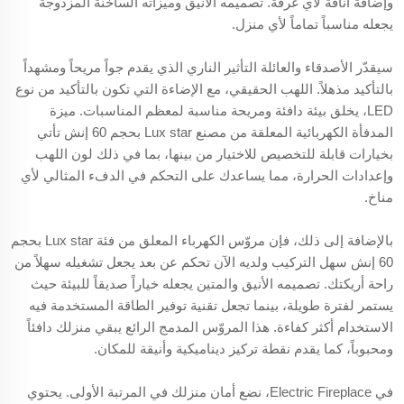
وإضافة أناقة لأي غرفة. تصميمه الأنيق وميزاته الساخنة المزدوجة
يجعله مناسباً تماماً لأي منزل.
سيقدّر الأصدقاء والعائلة التأثير الناري الذي يقدم جواً مريحاً ومشهداً
بالتأكيد مذهلاً. اللهب الحقيقي، مع الإضاءة التي تكون بالتأكيد من نوع
LED، يخلق بيئة دافئة ومريحة مناسبة لمعظم المناسبات. ميزة
المدفأة الكهربائية المعلقة من مصنع Lux star بحجم 60 إنش تأتي
بخيارات قابلة للتخصيص للاختيار من بينها، بما في ذلك لون اللهب
وإعدادات الحرارة، مما يساعدك على التحكم في الدفء المثالي لأي
مناخ.
بالإضافة إلى ذلك، فإن مروّس الكهرباء المعلق من فئة Lux star بحجم
60 إنش سهل التركيب ولديه الآن تحكم عن بعد يجعل تشغيله سهلاً من
راحة أريكتك. تصميمه الأنيق والمتين يجعله خياراً صديقاً للبيئة حيث
يستمر لفترة طويلة، بينما تجعل تقنية توفير الطاقة المستخدمة فيه
الاستخدام أكثر كفاءة. هذا المروّس المدمج الرائع يبقي منزلك دافئاً
ومحبوباً، كما يقدم نقطة تركيز ديناميكية وأنيقة للمكان.
في Electric Fireplace، نضع أمان منزلك في المرتبة الأولى. يحتوي