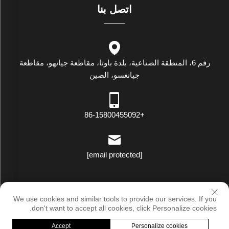
اتصل بنا
رقم 6، المنطقة الصناعية، بلدة باوتا، مقاطعة جيانهو، مقاطعة
جيانغسو، الصين
+86-15800455092
[email protected]
حقوق النسخ © لوكسستار إندستريال (جيانغسو) كو., لت. جميع الحقوق
We use cookies and similar tools to provide our services. If you
محفوظة |
سياسة الخصوصية
don't want to accept all cookies, click Personalize cookies.
Accept
Personalize cookies