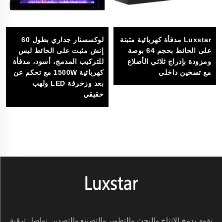
Luxstar مدفأة كهربائية مثبتة
لوكسستار جداري بطول 60
على الحائط بحجم 64 بوصة
إنش مثبت على الحائط ليس
ومزودة بإدراج ثلاثي الأضلاع
للتركيب المدمج، أسود، مدفأة
مع تسخين داخلي
كهربائية 1500W مع تحكم عن
بعد وزخرفة LED ولهب
حقيقي
نقوم بدمج الإنتاج والبحث والتطوير والتصنيع والتصدير. نواصل ترقية