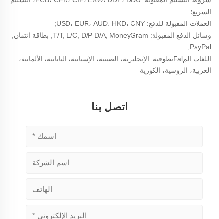
السريع؛ 
العملات المقبولة للدفع: USD، EUR، AUD، HKD، CNY; 
وسائل الدفع المقبولة: T/T, L/C, D/P D/A, MoneyGram, بطاقة ائتمان, 
PayPal; 
اللغات المFalنطوقية: الإنجليزية، الصينية، الإسبانية، اليابانية، الألمانية، 
العربية، الروسية، الكورية 
اتصل بنا