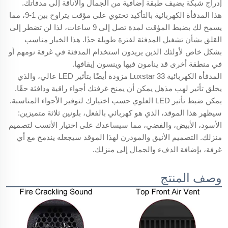
إدراج شبكة يضيف طبقة إضافية من الجمال والأناقة إلى مدفأتك.
هذا المدفأة الكهربائية بالتأكيد تحتوي على مؤقت يتراوح بين 1-9، مما
يسمح لك بضبط المؤقت لمدة تصل إلى 9 ساعات، لذا لن تضطر إلى
القلق بشأن تشغيل المدفئة لفترة طويلة جدًا. هذا الخيار مناسب
بشكل خاص لأولئك الذين يريدون استخدام المدفئة في غرفة نومهم أو
في منطقة أخرى قد ينامون فيها وينسون إيقافها.
المدفأة الكهربائية Luxstar 33 مزودة أيضًا بتأثير LED عالي، والذي
يخلق تأثير لهب مذهل يمكن أن يمنح غرفتك أجواء راقية ودافئة حقًا.
يمكن ضبط تأثير LED العلوي حسب اختيارك لتوفير الأجواء المناسبة.
سيظهر هذا الموقد، الذي هو كهربائي بالفعل، بلونين ثلاثة متميزين:
الأسود، الأبيض، والفضي، مما سيساعدك على اختيار الأنسب لتصميم
منزلك. التصميم الأنيق والمودرن لهذا الموقد سيجعله يندمج مع أي
غرفة، بإضافة الدفء والجمال إلى منزلك.
وصف المنتج