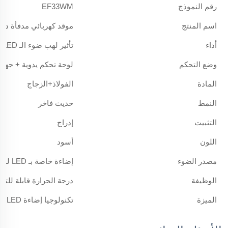
رقم النموذج
EF33WM
اسم المنتج
موقد كهربائي مدفأة داخ
أداء
تأثير لهب ضوء الـ LED
وضع التحكم
لوحة تحكم يدوية + جهاز
المادة
الفولاذ+الزجاج
النمط
حديث فاخر
التثبيت
إدراج
اللون
أسود
مصدر الضوء
إضاءة خاصة بـ LED لمدفأة كهربائية
الوظيفة
درجة الحرارة قابلة للتع
الميزة
تكنولوجيا إضاءة LED المتطورة RGB