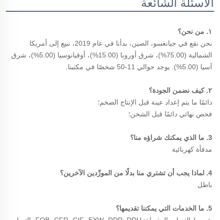
الأسئلة الشائعة
١. من نحن؟ 
نحن نقع في جيانغسو، الصين، بدأنا في عام 2019، نبيع إلى أمريكا 
الشمالية (75.00%)، شرق أوروبا (15.00%)، أوقيانوسيا (5.00%)، شرق 
آسيا (5.00%). يوجد حوالي 11-50 شخصًا في مكتبنا. 
٢. كيف نضمن الجودة؟ 
دائمًا ما يتم إعداد عينة قبل الإنتاج الضخم؛ 
فحص نهائي دائمًا قبل الشحن؛ 
3. ما الذي يمكنك شراؤه منا؟ 
مدفأة كهربائية 
4. لماذا يجب أن تشتري منا بدلًا من المورِّدين الآخرين؟ 
باطل 
5. ما الخدمات التي يمكننا تقديمها؟ 
شروط التسليم المقبولة: FOB، CFR، CIF، EXW، DDP، DDU، التسليم 