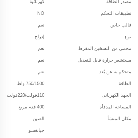
مصدر الطاقة
كهربائية
تطبيقات التحكم
NO
قالب خاص
نعم
نوع
إدراج
محمي من التسخين المفرط
نعم
مستشعر حرارة قابل للتعديل
نعم
متحكم به عن بُعد
نعم
الطاقة
750/1500 واط
الجهد الكهربائي
110فولت/220فولت
المساحة المدفأة
400 قدم مربع
مكان المنشأ
الصين
جيانغسو