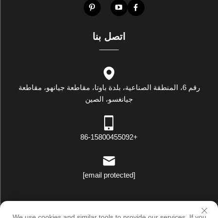
اتصل بنا
رقم 6، المنطقة الصناعية، بلدة باوتا، مقاطعة جيانهو، مقاطعة
جيانغسو، الصين
+86-15800455092
[email protected]
حقوق النسخ © لوكسستار إندستريال (جيانغسو) كو., لت. جميع الحقوق
We use cookies and similar tools to provide our services. If you