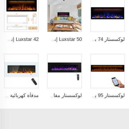
لوكسستار 74 بوصة مدفأة كهربائية ذكية داخلية مع تقنية اللهب بتكنولوجيا ضوء LED مع لهب LED
Luxstar 50 إنش موقد كهربائي ذكي مثبت على الحائط مع زخارف لهب بـ 13 لونًا مختلفًا يمكن التحكم فيه عبر التطبيق
Luxstar 42 إنش موقد كهربائي ذكي يمكن التحكم فيه من خلال التطبيق، مثبت داخل الجدار بشكل ذكي مع التحكم عن بعد
لوكسستار 95 بوصة مدفأة كهربائية ذكية اصطناعية مع حماية من التسخين الزائد وتدفئة كهربائية
لوكسستار مقاس 50 بوصة جودة عالية مدفأة كهربائية مثبتة على الحائط غير مخصصة للمدفن الشعبي الزخرفي
مدفأة كهربائية جدارية بيضاء مقاس 50 بوصة من Luxstar مع شاشة لمس وبُعد التحكم عن بعد، ليس للتركيب المدمج، سخان منزلي