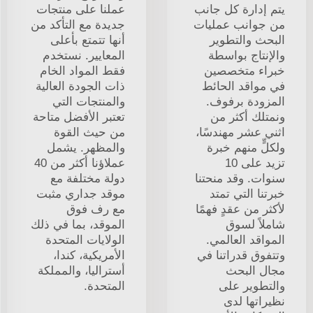
يتم إدارة كل جانب
عملنا على منتجات
من جوانب عمليات
جديدة مع التأكد من
البحث والتطوير
أنها تتمتع بأعلى
والإنتاج بواسطة
المعايير. نستخدم
خبراء متخصصين
فقط المواد الخام
في مواقد الحائط
ذات الجودة العالية
المزودة برفوف.
والمنتجات التي
ونمتلك أكثر من
تعتبر الأفضل متاحة
اثني عشر مهندسًا،
من حيث القوة
ولكلٍّ منهم خبرة
والمظهر. يشمل
تزيد على 10
عملاؤنا أكثر من 40
سنوات. وقد منحتنا
دولة مختلفة مع
خبرتنا التي تمتد
موقد جداري مثبت
لأكثر من عقدٍ فهمًا
مع رف فوق
شاملاً لسوق
الموقد، بما في ذلك
المواقد العالمي.
الولايات المتحدة
وتتفوق قدراتنا في
الأمريكية، كندا،
مجال البحث
أستراليا، والمملكة
والتطوير على
المتحدة.
نظيراتها لدى