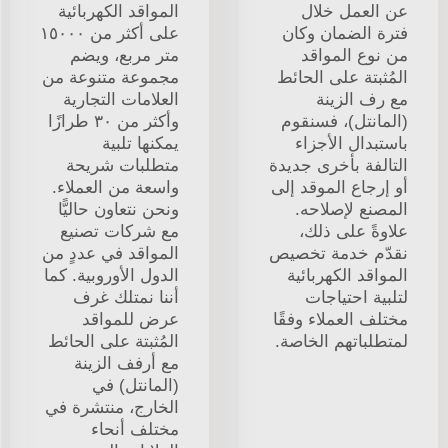
عن العمل خلال
المواقد الكهربائية
فترة الضمان وكان
على أكثر من ١٥٠٠٠
من نوع المواقد
متر مربع، ويضم
المُثبتة على الحائط
مجموعة متنوعة من
مع رف الزينة
العلامات التجارية
(المانتل)، فسنقوم
وأكثر من ٣٠ طرازًا
باستبدال الأجزاء
يمكنها تلبية
التالفة بأخرى جديدة
متطلبات شريحة
أو إرجاع الموقد إلى
واسعة من العملاء.
المصنع لإصلاحه.
ونحن نتعاون حاليًّا
علاوةً على ذلك،
مع شركات تصنيع
نقدّم خدمة تخصيص
المواقد في عددٍ من
المواقد الكهربائية
الدول الأوروبية. كما
لتلبية احتياجات
أننا نمتلك غرف
مختلف العملاء وفقًا
عرض للمواقد
لمتطلباتهم الخاصة.
المُثبتة على الحائط
مع أرفف الزينة
(المانتل) في
الخارج، منتشرة في
مختلف أنحاء