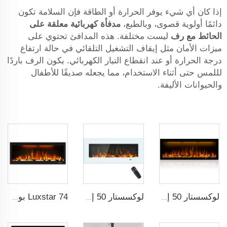
إذا كان أي شيء يوفر الحرارة أو الطاقة فإن السلامة تكون
دائمًا أولوية قصوى، وبالطبع،
مدفأة كهربائية معلقة على
الحائط مع رف
ليست مختلفة. هذه المدافئ تحتوي على
ميزات الأمان مثل إيقاف التشغيل التلقائي في حالة ارتفاع
درجة الحرارة أو عند انقطاع التيار الكهربائي. يكون الرف باردًا
لللمس حتى أثناء الاستخدام، مما يجعله صديقًا للأطفال
والحيوانات الأليفة.
لوكسستار 50 إنش موقد زخرفي مع جهاز تحكم ذكي LCD
لوكسستار 50 إنش شاشة عريضة بيضاء موقد كهربائي منزلي مع تقنية LED
Luxstar 74 بوصة جودة عالية تأثير دخان 3D Fireplace داخلية