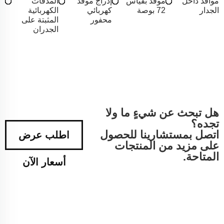
مواقد داخل
موقد بقياس
إدراج موقد
المدفآت
الجدار
72 بوصة
كهربائي
الكهربائية
محفور
المثبتة على
الجدران
هل تبحث عن شيءٍ ما ولا
تجده؟
اتصل بمستشارينا للحصول
اطلب عرض
على مزيد من المنتجات
المتاحة.
أسعار الآن