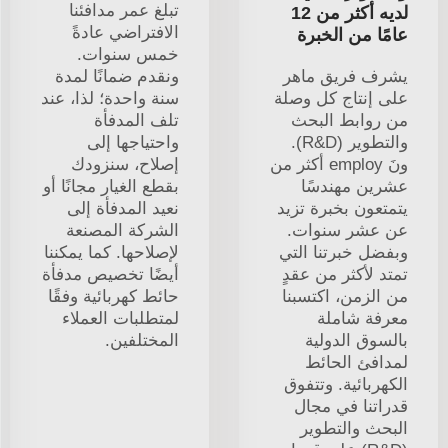
تبلغ عمر مدافئنا
لديه أكثر من 12
الافتراضي عادةً
عامًا من الخبرة
خمس سنوات.
يشرف فريق ماهر
ونقدم ضمانًا لمدة
على إنتاج كل وصلة
سنة واحدة؛ لذا، عند
من روابط البحث
تلف المدفأة
والتطوير (R&D).
واحتياجها إلى
ونَ employ أكثر من
إصلاح، سنزودك
عشرين مهندسًا
بقطع الغيار مجانًا أو
يتمتعون بخبرة تزيد
نعيد المدفأة إلى
عن عشر سنوات.
الشركة المصنعة
وبفضل خبرتنا التي
لإصلاحها. كما يمكننا
تمتد لأكثر من عقدٍ
أيضًا تخصيص مدفأة
من الزمن، اكتسبنا
حائط كهربائية وفقًا
معرفة شاملة
لمتطلبات العملاء
بالسوق الدولية
المختلفين.
لمدافئ الحائط
الكهربائية. وتتفوق
قدراتنا في مجال
البحث والتطوير