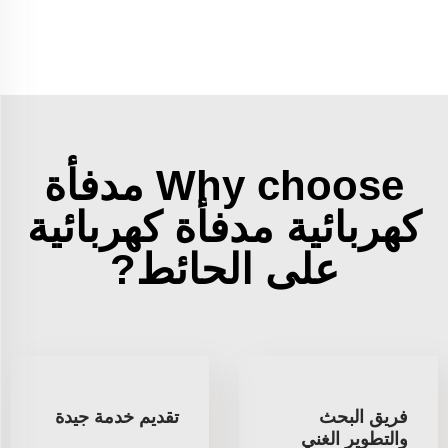
Why choose مدفأة
كهربائية مدفأة كهربائية
على الحائط?
فريق البحث
تقديم خدمة جيدة
والتطوير الغني