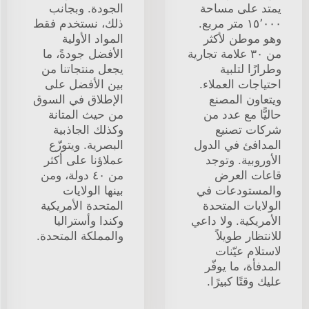
يمتد على مساحة
الجودة. وبجانب
١٥٬٠٠٠ متر مربع.
ذلك، نستخدم فقط
وهو موطن لأكثر
المواد الأولية
من ٣٠ علامة تجارية
الأفضل جودةً، ما
وطرازًا لتلبية
يجعل منتجاتنا من
احتياجات العملاء.
بين الأفضل على
ويتعاون المصنع
الإطلاق في السوق
حاليًّا مع عدد من
من حيث المتانة
شركات تصنيع
وكذلك الجاذبية
المدافئ في الدول
البصرية. ويتوزّع
الأوروبية. وتوجد
عملاؤنا على أكثر
قاعات العرض
من ٤٠ دولة، ومن
والمستودعات في
بينها الولايات
الولايات المتحدة
المتحدة الأمريكية
الأمريكية. ولا داعي
وكندا وأستراليا
للانتظار طويلاً
والمملكة المتحدة.
لاستلام عيّنات
المدفأة، ما يوفّر
عليك وقتًا كبيرًا.