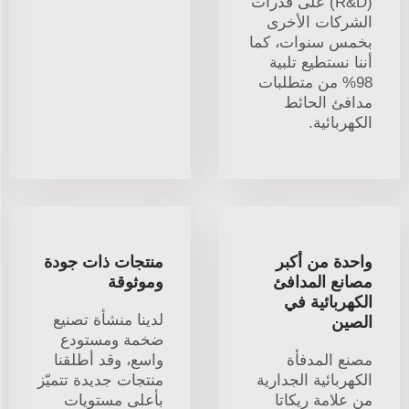
(R&D) على قدرات
الشركات الأخرى
بخمس سنوات، كما
أننا نستطيع تلبية
98% من متطلبات
مدافئ الحائط
الكهربائية.
واحدة من أكبر
منتجات ذات جودة
مصانع المدافئ
وموثوقة
الكهربائية في
لدينا منشأة تصنيع
الصين
ضخمة ومستودع
مصنع المدفأة
واسع، وقد أطلقنا
الكهربائية الجدارية
منتجات جديدة تتميّز
من علامة ريكاتا
بأعلى مستويات