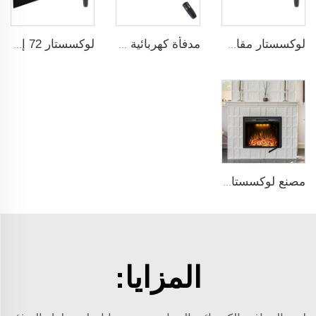
لوكسستار مقاس 50 بوصة جودة عالية مدفأة كهربائية مثبتة على الحائط غير مخصصة للمدفن الشعبي الزخرفي
مدفأة كهربائية جدارية بيضاء مقاس 50 بوصة من Luxstar مع شاشة لمس وبُعد التحكم عن بعد، ليس للتركيب المدمج، سخان منزلي
لوكسستار 72 إنش مدفأة كهربائية مثبتة على الحائط لتدفئة الغرف المنزلية، غير مناسبة للمدفآت الكهربائية المدمجة داخل الجدران
مصنع لوكسستار مقاس 50 إنش مدفأة كهربائية داخلية مع ثلاث ألوان لللهب
المزايا: