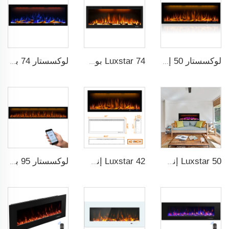
لوكسستار 50 إنش موقد زخرفي مع جهاز تحكم ذكي LCD
Luxstar 74 بوصة جودة عالية تأثير دخان 3D Fireplace داخلية
لوكسستار 74 بوصة مدفأة كهربائية ذكية داخلية مع تقنية اللهب بتكنولوجيا ضوء LED مع لهب LED
Luxstar 50 إنش موقد كهربائي ذكي مثبت على الحائط مع زخارف لهب بـ 13 لونًا مختلفًا يمكن التحكم فيه عبر التطبيق
Luxstar 42 إنش موقد كهربائي ذكي يمكن التحكم فيه من خلال التطبيق، مثبت داخل الجدار بشكل ذكي مع التحكم عن بعد
لوكسستار 95 بوصة مدفأة كهربائية ذكية اصطناعية مع حماية من التسخين الزائد وتدفئة كهربائية