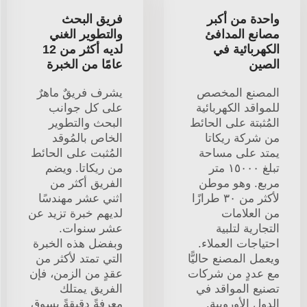
واحدة من أكبر
فريق البحث
مصانع المدافئ
والتطوير الغني
الكهربائية في
لديه أكثر من 12
الصين
عامًا من الخبرة
المصنع المخصص
يشرف فريقٌ ماهرٌ
للمواقد الكهربائية
على كل جوانب
المُثبتة على الحائط
البحث والتطوير
من شركة ريكاتا
الخاص بالمُوقد
يمتد على مساحة
المُثبت على الحائط
تبلغ ١٥٠٠٠ متر
من ريكاتا. ويضم
مربع. وهو موطن
الفريق أكثر من
لأكثر من ٣٠ طرازًا
اثني عشر مهندسًا
من العلامات
لديهم خبرة تزيد عن
التجارية لتلبية
عشر سنوات.
احتياجات العملاء.
وبفضل هذه الخبرة
ويعمل المصنع حاليًّا
التي تمتد لأكثر من
مع عددٍ من شركات
عقدٍ من الزمن، فإن
تصنيع المواقد في
الفريق يمتلك
الدول الأوروبية.
معرفةً دقيقةً بسوق