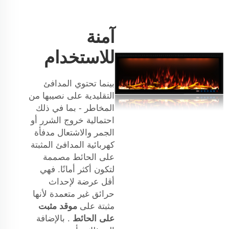
آمنة
للاستخدام
بينما تحتوي المدافئ
التقليدية على نصيبها من
المخاطر - بما في ذلك
احتمالية خروج الشرر أو
الجمر والاشتعال
مدفأة
كهربائية
المدافئ المثبتة
على الحائط مصممة
لتكون أكثر أمانًا. فهي
أقل عرضة لإحداث
حرائق غير متعمدة لأنها
مثبتة على
موقد مثبت
على الحائط
. بالإضافة