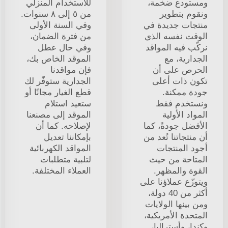
ومستودع ضخمة،
للاستخدام المنزلي
ونقوم بتطوير
من ٥ إلى ٨ سنوات.
منتجات جديدة في
وفي السنة الأولى
الوقت نفسه الذي
من فترة الضمان،
نركّب فيه المواقد
وفي حال عطل
الجدارية، مع
الموقد الخاص بك،
الحرص على أن
فإن مواقدنا
تكون ذات أعلى
الجدارية ستوفّر لك
جودة ممكنة.
قطع الغيار مجانًا أو
ونستخدم فقط
ستعيد استلام
المواد الأولية
الموقد إلى مصنعنا
الأفضل جودةً، كما
لإصلاحه. كما أن
أن منتجاتنا تُعد من
بإمكاننا تعديل
أجود المنتجات
المواقد الكهربائية
المتاحة من حيث
لتلبية متطلبات
القوة والمظهر.
العملاء المختلفة.
ويتوزّع عملاؤنا على
أكثر من 40 دولة،
ومن بينها الولايات
المتحدة الأمريكية،
وكندا، وأستراليا،