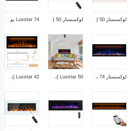
لوكسستار 50 إنش موقد زخرفي مع جهاز تحكم ذكي LCD
لوكسستار 50 إنش شاشة عريضة بيضاء موقد كهربائي منزلي مع تقنية LED
Luxstar 74 بوصة جودة عالية تأثير دخان 3D Fireplace داخلية
لوكسستار 74 بوصة مدفأة كهربائية ذكية داخلية مع تقنية اللهب بتكنولوجيا ضوء LED مع لهب LED
Luxstar 50 إنش موقد كهربائي ذكي مثبت على الحائط مع زخارف لهب بـ 13 لونًا مختلفًا يمكن التحكم فيه عبر التطبيق
Luxstar 42 إنش موقد كهربائي ذكي يمكن التحكم فيه من خلال التطبيق، مثبت داخل الجدار بشكل ذكي مع التحكم عن بعد