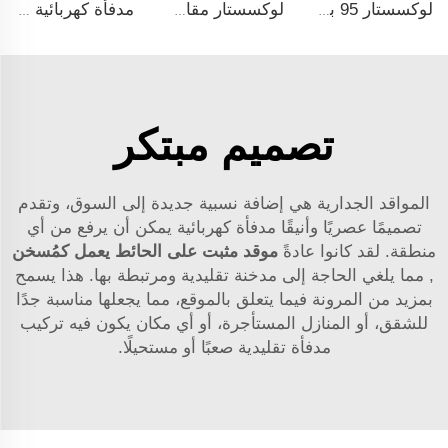
لوكسستار 95 بوصة مدفأة كهربائية ذكية اصطناعية مع حماية من التسخين الزائد وتدفئة كهربائية
لوكسستار مقاس 50 بوصة جودة عالية مدفأة كهربائية مثبتة على الحائط غير مخصصة للمدفن الشعبي الزخرفي
مدفأة كهربائية جدارية بيضاء مقاس 50 بوصة من Luxstar مع شاشة لمس وبُعد التحكم عن بعد، ليس للتركيب المدمج، سخان منزلي
تصميم مبتكر
المواقد الجدارية هي إضافة نسبية جديدة إلى السوق، وتقدم
تصميمًا عصريًا وأنيقًا
مدفأة كهربائية
يمكن أن يرفع من أي
منطقة. لقد كانوا عادةً
موقد مثبت على الحائط يعمل كمُسخن
, مما يلغي الحاجة إلى مدخنة تقليدية ومرتبطة بها. هذا يسمح
بمزيد من المرونة فيما يتعلق بالموقع، مما يجعلها مناسبة جدًا
للشقق، أو المنازل المستأجرة، أو أي مكان يكون فيه تركيب
مدفأة تقليدية صعبًا أو مستحيلًا.