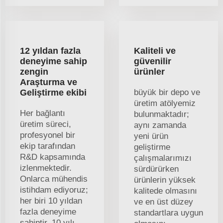
12 yıldan fazla
Kaliteli ve
deneyime sahip
güvenilir
zengin
ürünler
Araşturma ve
Geliştirme ekibi
büyük bir depo ve
üretim atölyemiz
Her bağlantı
bulunmaktadır;
üretim süreci,
aynı zamanda
profesyonel bir
yeni ürün
ekip tarafından
geliştirme
R&D kapsamında
çalışmalarımızı
izlenmektedir.
sürdürürken
Onlarca mühendis
ürünlerin yüksek
istihdam ediyoruz;
kalitede olmasını
her biri 10 yıldan
ve en üst düzey
fazla deneyime
standartlara uygun
sahiptir. 10 yılı