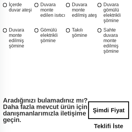
İçerde
Duvara
Duvara
Duvara
duvar ateşi
monte
monte
gömülü
edilen isıtıcı
edilmiş ateş
elektrikli
şömine
Duvara
Gömülü
Takılı
Sahte
monte
elektrikli
şömine
duvara
edilmiş
şömine
monte
şömine
edilmiş
şömine
Aradığınızı bulamadınız mı?
Daha fazla mevcut ürün için
Şimdi Fiyat
danışmanlarımızla iletişime
geçin.
Teklifi İste