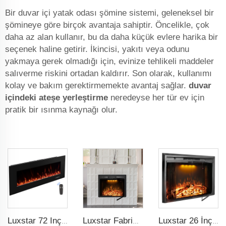
Bir duvar içi yatak odası şömine sistemi, geleneksel bir
şömineye göre birçok avantaja sahiptir. Öncelikle, çok
daha az alan kullanır, bu da daha küçük evlere harika bir
seçenek haline getirir. İkincisi, yakıtı veya odunu
yakmaya gerek olmadığı için, evinize tehlikeli maddeler
salıverme riskini ortadan kaldırır. Son olarak, kullanımı
kolay ve bakım gerektirmemekte avantaj sağlar.
duvar
içindeki ateşe yerleştirme
neredeyse her tür ev için
pratik bir ısınma kaynağı olur.
Luxstar 72 Inç Elektrikli Ateş Ocağı Duvara Monte Edilen Isıtıcılar Çukur Elektrikli Ateş Ocağı İçin Uygun Değil Odanızı Sıcak tutmak için Evde Kullanılır
Luxstar Fabrika 50 İnçler Lı Dekoratif Ateş Yanıcı Elektrikli İç Şömine Üç Renkli Ateş Efeği İç
Luxstar 26 İnç LED Ekran Üç Renkli Güneşte Log Ateş Efeği Ekrana Uygun Elektrikli Şömine Üstü Led Işık Zamanlayıcı Uzaktan Kumanda İç