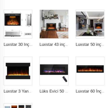
Luxstar 30 Inç Kaliteli Modern Elektrikli Şömine Ekseni Gerçek Odun Yakan Ateş Çatırdayan Sesi
Luxstar 43 inç yüksek kaliteli elektrikli şömine yerleştirmek evinizi ısıtmak için ateş çatırtı sesi, uzaktan kumanda ısıtıcı
Luxstar 50 inç elektrikli ateşli yerleştirme ayarlanabilir alev ve üst ışık renkleri ile duvarda yerleştirilmiş elektrikli şömine
Luxstar 3 Yan Medya Elektrikli Şömine Isıtıcı 36In Led Gerçek Ateş Etkisi Uzaktan Kontrol
Lüks Evici 50 Inç Duvara Monte Edilen Elektrikli Ateş Ocağı Ev Isıtıcıları Dekor Gerçek Alev Moda Siyah Gösterim
Luxstar 60 İnç Yüksek Kalite Parlaklık Sfeerhaard Elektrikli Şömine Isıtıcı 3 Renk Değişen Led Elektrikli Şömine Zamanlayıcı ile