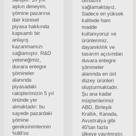
olmasını
aşkın deneyim,
sağlamaktayız.
şömine pazarına
Sadece en yüksek
dair küresel
kalitede ham
piyasa hakkında
madde
kapsamlı bir
kullanıyoruz ve
anlayış
ürünlerimiz,
kazanmamızı
dayanıklılık ve
sağlamıştır. R&D
tasarım açısından
yeteneğimiz,
duvara entegre
duvara entegre
şömineler
şömineler
alanında en üst
alanında
düzey ürünleri
piyasadaki
oluşturmaktadır.
rakiplerimizin 5 yıl
Şu ana kadar
önünde yer
müşterilerimiz
almaktadır; bu
ABD, Birleşik
sayede pazardaki
Krallık, Kanada,
şömine
Avustralya gibi
gereksinimlerinin
40’tan fazla
%98’ini
ülkeye yayılmıştır.