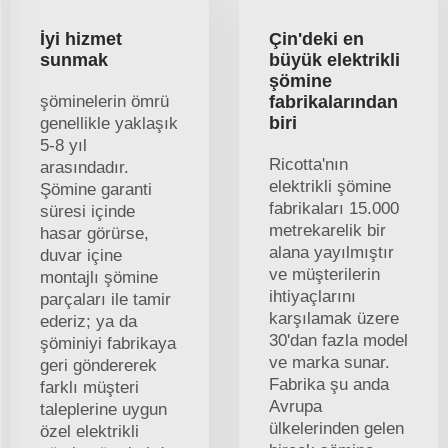
İyi hizmet
Çin'deki en
sunmak
büyük elektrikli
şömine
şöminelerin ömrü
fabrikalarından
biri
genellikle yaklaşık
5-8 yıl
Ricotta'nın
arasındadır.
elektrikli şömine
Şömine garanti
fabrikaları 15.000
süresi içinde
metrekarelik bir
hasar görürse,
alana yayılmıştır
duvar içine
ve müşterilerin
montajlı şömine
ihtiyaçlarını
parçaları ile tamir
karşılamak üzere
ederiz; ya da
30'dan fazla model
şöminiyi fabrikaya
ve marka sunar.
geri göndererek
Fabrika şu anda
farklı müşteri
Avrupa
taleplerine uygun
ülkelerinden gelen
özel elektrikli