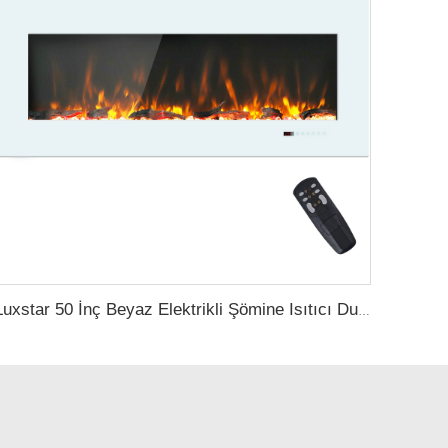
Luxstar 50 İnç Beyaz Elektrikli Şömine Isıtıcı Duvarlı Şömine Girintili Değil Dokunmatik Ekran Uzaktan Kontrol Ev Isıtıcı