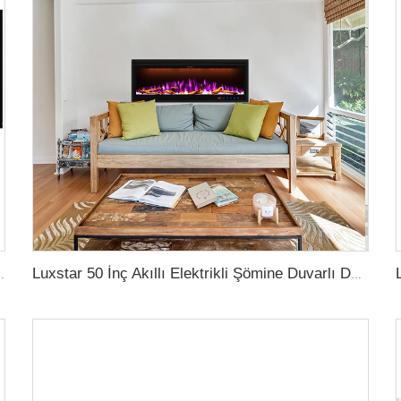
eşli 3D LED Ateşli Akıllı Elektrikli Şömine
Luxstar 50 İnç Akıllı Elektrikli Şömine Duvarlı Dekor Ateş 13 Farklı Ateş Rengi Elektrikli Şömine Uygulama Kontrolüyle