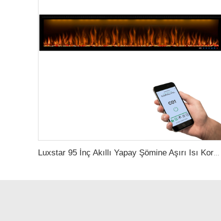
Luxstar 95 İnç Akıllı Yapay Şömine Aşırı Isı Koruma Elektrikli Şömine Isıtıcıları ile Isı