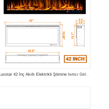
Luxstar 42 İnç Akıllı Elektrikli Şömine Isıtıcı Girintili Duvarlı Şömine Uygulama Kontrolü Uzaktan Kontrol