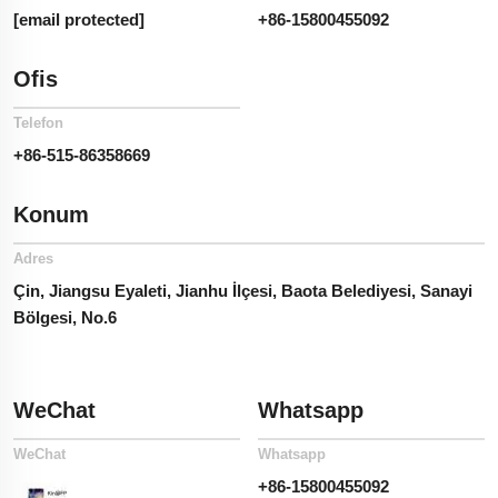
[email protected]
+86-15800455092
Ofis
Telefon
+86-515-86358669
Konum
Adres
Çin, Jiangsu Eyaleti, Jianhu İlçesi, Baota Belediyesi, Sanayi
Bölgesi, No.6
WeChat
Whatsapp
WeChat
Whatsapp
+86-15800455092