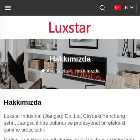
TR
Hakkımızda
Ana Sayfa
>
Hakkımızda
Hakkımızda
Luxstar Industrial (Jiangsu) Co.,Ltd, Çin'deki Yancheng
şehri, Jiangsu ilinde bulunur ve profesyonel bir elektrikli
şömine üreticisidir.
Üretim, araştırma ve geliştirme, imalat ve ihracatı birleştiren