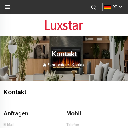
DE
Kontakt
Startseite
>
Kontakt
Kontakt
Anfragen
Mobil
E-Mail
Telefon