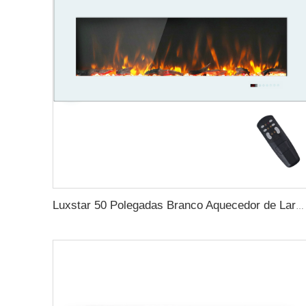
Luxstar 50 Polegadas Branco Aquecedor de Lareira Elétrica Parede Montada Não para Nicho Controle Remoto Tela Sensível ao Toque Aquecedor de Casa