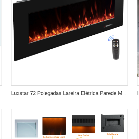
Luxstar 72 Polegadas Lareira Elétrica Parede Montada Aquecedores Não para Lareiras Elétricas Embutidas Aquecer Sala de Estar em Casa