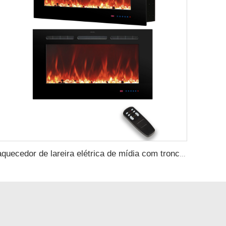
aquecedor de lareira elétrica de mídia com troncos reais de 33 polegadas, moderno, recuado e de parede, disponível em 13 cores de moldura decorativa