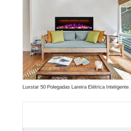
Luxstar 50 Polegadas Lareira Elétrica Inteligente Parede Montada Chama Decorativa 13 Cores de Ch