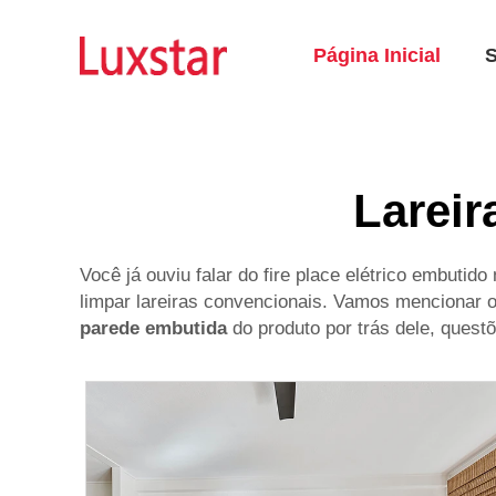
Página Inicial
Lareir
Você já ouviu falar do fire place elétrico embut
limpar lareiras convencionais. Vamos mencionar os
parede embutida
do produto por trás dele, quest