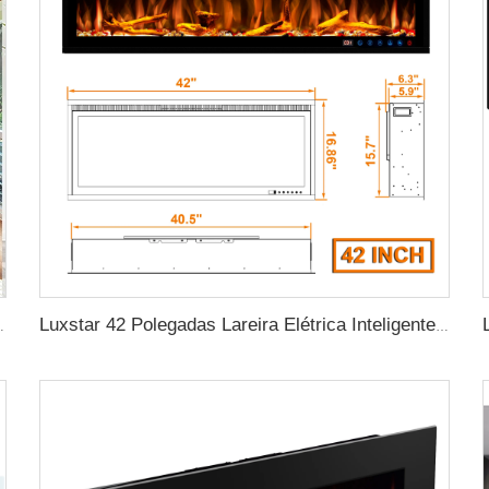
ama Lareira Elétrica com Controle por Aplicativo
Luxstar 42 Polegadas Lareira Elétrica Inteligente Aquecedor Recessado Parede Montada com Controle por Aplicativo e Controle Remoto