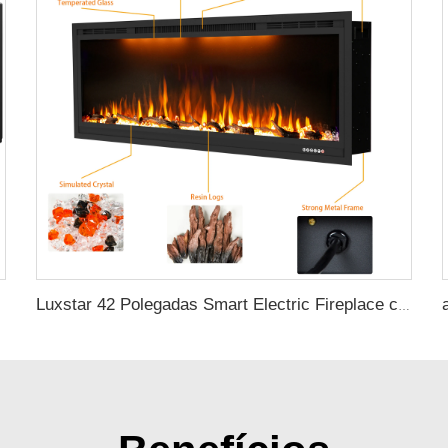
rência Preta
Luxstar 42 Polegadas Smart Electric Fireplace com Controle via APP Chama Decorativa Fireplaces de Parede