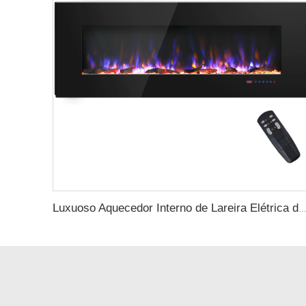
Luxuoso Aquecedor Interno de Lareira Elétrica de Parede de 50 Polegadas para Decoração Residencial com Chama Real Estilosa e Apa