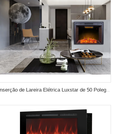
Inserção de Lareira Elétrica Luxstar de 50 Polegadas com Chama Ajustável e Cores de Luz Superior Incorporada à Parede