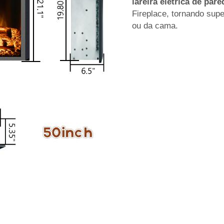
lareira elétrica de pa
Fireplace, tornando super
ou da cama.