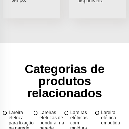
tempo.
disponíveis.
Categorias de
produtos
relacionados
Lareira
Lareiras
Lareiras
Lareira
elétrica
elétricas de
elétricas
elétrica
para fixação
pendurar na
com
embutida
na parede
parede
moldura