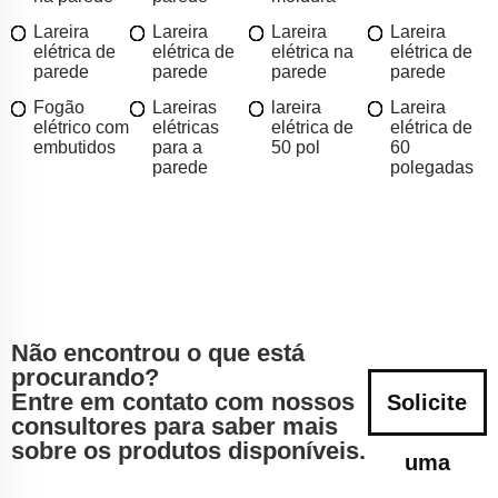
Lareira
Lareira
Lareira
Lareira
elétrica de
elétrica de
elétrica na
elétrica de
parede
parede
parede
parede
Fogão
Lareiras
lareira
Lareira
elétrico com
elétricas
elétrica de
elétrica de
embutidos
para a
50 pol
60
parede
polegadas
Não encontrou o que está
procurando?
Entre em contato com nossos
Solicite
consultores para saber mais
sobre os produtos disponíveis.
uma