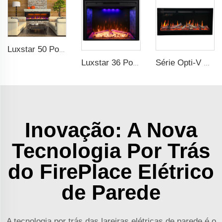
Luxstar 50 Polegadas GP Moderna Aquecedor de Lareira Elétrica para Mídia Interna com Controle por Aplicativo Wifi e Controle Remoto, LED Real com Luz de Chama, Royal Slim
Luxstar 36 Polegadas Doméstico Inteligente Artificial LED Elétrica Inserção de Lareira Aquecedores com Decor Sfeerhaard Efeito de Chama Realista
Série Opti-V Chama Realista Linear Incorporada Lareira Elétrica
Inovação: A Nova
Tecnologia Por Trás
do FirePlace Elétrico
de Parede
A tecnologia por trás das lareiras elétricas de parede é o