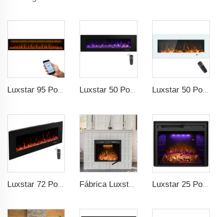
Luxstar 95 Polegadas Inteligente Artificial Lareira Proteção Contra Superaquecimento Elétrica Aquecedores de Lareira com Calor
Luxstar 50 Polegadas Alta Qualidade Lareira Elétrica Aquecimento Parede Montada Aquecedores Não para Nicho Log Decoração de Cristal Decorativo de Lareira
Luxstar 50 Polegadas Branco Aquecedor de Lareira Elétrica Parede Montada Não para Nicho Controle Remoto Tela Sensível ao Toque Aquecedor de Casa
Luxstar 72 Polegadas Lareira Elétrica Parede Montada Aquecedores Não para Lareiras Elétricas Embutidas Aquecer Sala de Estar em Casa
Fábrica Luxstar 50 Polegadas Inserção Decorativa Queimador de Fogo Elétrico para Uso Interno com 3 Cores de Chama
Luxstar 25 Polegadas Atacado Moderno Decorativo Inserções de Lareira Elétrica com Proteção Contra Superaquecimento e Som de Estalos de Fogo