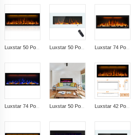
Luxstar 50 Polegadas Lareiras Decorativas com Controle Remoto Inteligente LCD
Luxstar 50 Polegadas Tela Larga Branca Lareira Elétrica Doméstica com Tecnologia LED
Luxstar 74 Polegadas Alto Padrão Efeito de Fumaça 3D Lareira Interna
Luxstar 74 Polegadas Lareira Elétrica Inteligente Interna com Fonte de Luz LED Tecnologia de Chama com Chamas de LED
Luxstar 50 Polegadas Lareira Elétrica Inteligente Parede Montada Chama Decorativa 13 Cores de Chama Lareira Elétrica com Controle por Aplicativo
Luxstar 42 Polegadas Lareira Elétrica Inteligente Aquecedor Recessado Parede Montada com Controle por Aplicativo e Controle Remoto