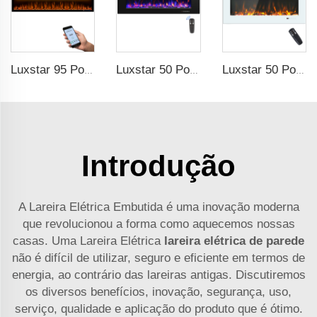
Luxstar 95 Polegadas Inteligente Artificial Lareira Proteção Contra Superaquecimento Elétrica Aquecedores de Lareira com Calor
Luxstar 50 Polegadas Alta Qualidade Lareira Elétrica Aquecimento Parede Montada Aquecedores Não para Nicho Log Decoração de Cristal Decorativo de Lareira
Luxstar 50 Polegadas Branco Aquecedor de Lareira Elétrica Parede Montada Não para Nicho Controle Remoto Tela Sensível ao Toque Aquecedor de Casa
Introdução
A Lareira Elétrica Embutida é uma inovação moderna
que revolucionou a forma como aquecemos nossas
casas. Uma Lareira Elétrica
lareira elétrica de parede
não é difícil de utilizar, seguro e eficiente em termos de
energia, ao contrário das lareiras antigas. Discutiremos
os diversos benefícios, inovação, segurança, uso,
serviço, qualidade e aplicação do produto que é ótimo.