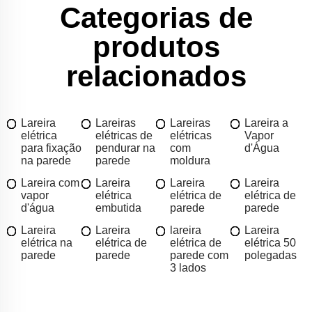
Categorias de
produtos
relacionados
Lareira
Lareiras
Lareiras
Lareira a
elétrica
elétricas de
elétricas
Vapor
para fixação
pendurar na
com
d'Água
na parede
parede
moldura
Lareira com
Lareira
Lareira
Lareira
vapor
elétrica
elétrica de
elétrica de
d'água
embutida
parede
parede
Lareira
Lareira
lareira
Lareira
elétrica na
elétrica de
elétrica de
elétrica 50
parede
parede
parede com
polegadas
3 lados