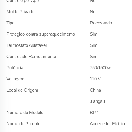
Controle por App
No
Molde Privado
No
Tipo
Recessado
Protegido contra superaquecimento
Sim
Termostato Ajustável
Sim
Controlado Remotamente
Sim
Potência
750/1500w
Voltagem
110 V
Local de Origem
China
Jiangsu
Número do Modelo
BI74
Nome do Produto
Aquecedor Elétrico p