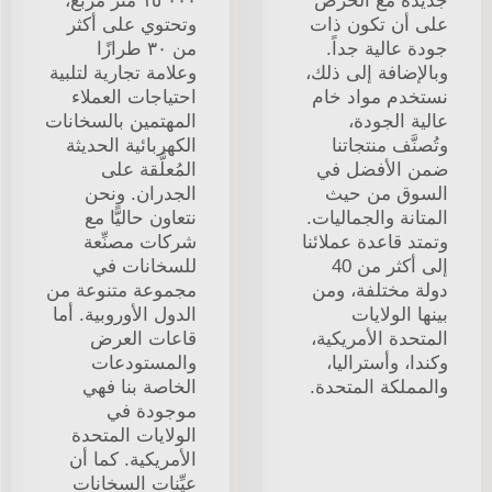
جديدة مع الحرص
١٥٬٠٠٠ متر مربع،
على أن تكون ذات
وتحتوي على أكثر
جودة عالية جداً.
من ٣٠ طرازًا
وبالإضافة إلى ذلك،
وعلامة تجارية لتلبية
نستخدم مواد خام
احتياجات العملاء
عالية الجودة،
المهتمين بالسخانات
وتُصنَّف منتجاتنا
الكهربائية الحديثة
ضمن الأفضل في
المُعلَّقة على
السوق من حيث
الجدران. ونحن
المتانة والجماليات.
نتعاون حاليًّا مع
وتمتد قاعدة عملائنا
شركات مصنِّعة
إلى أكثر من 40
للسخانات في
دولة مختلفة، ومن
مجموعة متنوعة من
بينها الولايات
الدول الأوروبية. أما
المتحدة الأمريكية،
قاعات العرض
وكندا، وأستراليا،
والمستودعات
والمملكة المتحدة.
الخاصة بنا فهي
موجودة في
الولايات المتحدة
الأمريكية. كما أن
عيِّنات السخانات