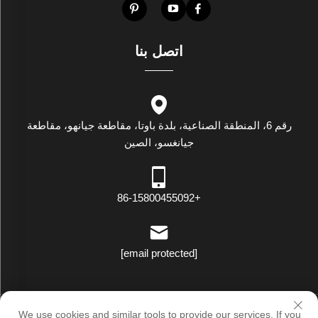
اتصل بنا
رقم 6، المنطقة الصناعية، بلدة باوتا، مقاطعة جيانهو، مقاطعة
جيانغسو، الصين
+86-15800455092
[email protected]
حقوق النسخ © لوكسستار إندستريال (جيانغسو) كو., لت. جميع الحقوق
We use cookies and similar tools to provide our services. If you