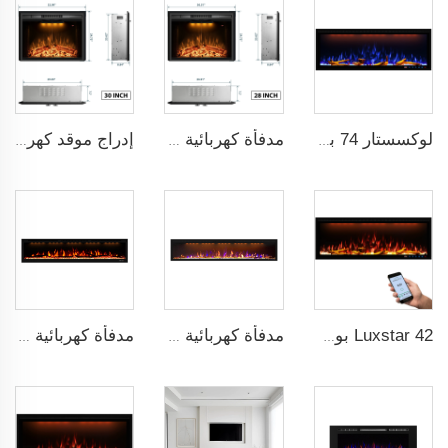
لوكسستار 74 بوصة مدفأة كهربائية ذكية داخلية مع تقنية اللهب بتكنولوجيا ضوء LED مع لهب LED
مدفأة كهربائية عصرية حديثة من لوكستار بحجم 30 بوصة مع إدراج نار حقيقية وصوت اشتعال الحطب
إدراج موقد كهربائي مدفأة بحجم 33 بوصة من Luxstar مع باب زجاجي وشاشة شبكية وصوت تشظي النار للزينة
Luxstar 42 بوصة ذكية مدفأة كهربائية بنظام تشغيل عن بعد عبر تطبيق مع لهب زخرفي، مدفأة كهربائية جدارية للبيع
مدفأة كهربائية داخلية عصرية من لوكستار بقياس 72 بوصة مع نظام تدفئة وتحكم عن بعد LED بلون أزرق ملكي رفيع قوة 1.5KW
مدفأة كهربائية مدفأة لوكستار مدمجة مقاس 74 بوصة داخلية عن بعد التحكم زينة ضوء لهب LED واقعي