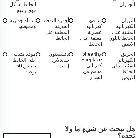
الجدران
الحائط بشكل
فوق رفيع
النيران
مدافئ
أجهزة التدفئة
مدفأة جدارية
الكهربائية
كهربائية
الحديثة
ومحيطها
المثبتة على
عصرية
المعلقة على
الحائط باللون
معلقة على
الحائط
الأبيض
الحائط
الحريق
مphearth
تاتشستون
موقد مثبت
Fireplace
الكهربائي
سايدلاين
على الحائط
كهربائي
المثبت على
إيليت
بقياس 50
مدمج في
الحائط
بوصة
الجدار
الأبيض
هل تبحث عن شيءٍ ما ولا
تجده؟