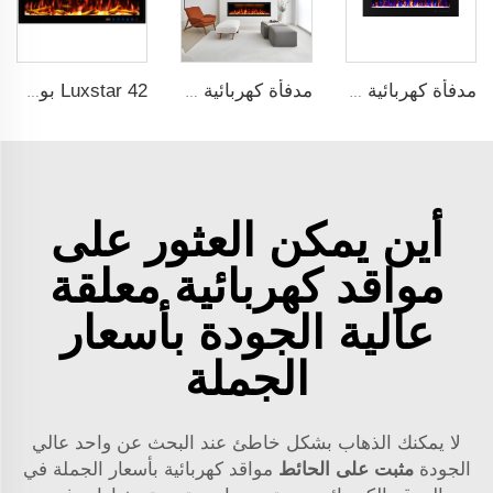
مدفأة كهربائية ديكورية بقياس 36 بوصة تحتوي على لهب إلكتروني من Luxstar مخصصة للاستخدام الداخلي، معلقة على الحائط وقابلة للبناء ضمن الجدران
مدفأة كهربائية معلقة على الحائط ومُغَرَّسة من Luxstar بقياس 88 بوصة مع تدفئة وتصميم مزخرف مع التحكم عن بعد عبر واي فاي وأليكسا
Luxstar 42 بوصة ذكية مدفأة كهربائية بنظام تشغيل عن بعد عبر تطبيق مع لهب زخرفي، مدفأة كهربائية جدارية للبيع
أين يمكن العثور على
مواقد كهربائية معلقة
عالية الجودة بأسعار
الجملة
لا يمكنك الذهاب بشكل خاطئ عند البحث عن واحد عالي
الجودة
مثبت على الحائط
مواقد كهربائية بأسعار الجملة في