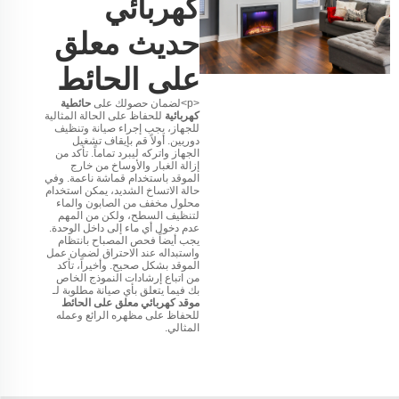
كهربائي
حديث معلق
على الحائط
<p>لضمان حصولك على
حائطية
كهربائية
للحفاظ على الحالة المثالية
للجهاز، يجب إجراء صيانة وتنظيف
دوريين. أولاً قم بإيقاف تشغيل
الجهاز واتركه ليبرد تماماً. تأكد من
إزالة الغبار والأوساخ من خارج
الموقد باستخدام قماشة ناعمة. وفي
حالة الاتساخ الشديد، يمكن استخدام
محلول مخفف من الصابون والماء
لتنظيف السطح، ولكن من المهم
عدم دخول أي ماء إلى داخل الوحدة.
يجب أيضاً فحص المصباح بانتظام
واستبداله عند الاحتراق لضمان عمل
الموقد بشكل صحيح. وأخيراً، تأكد
من اتباع إرشادات النموذج الخاص
بك فيما يتعلق بأي صيانة مطلوبة لـ
موقد كهربائي معلق على الحائط
للحفاظ على مظهره الرائع وعمله
المثالي.