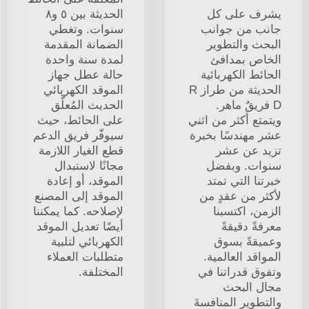
يشرف على كل
الحديثة بين ٥ و٨
جانب من جوانب
سنوات. وتغطي
البحث والتطوير
الضمانة المقدمة
الخاص بمدافئ
لمدة سنة واحدة
الحائط الكهربائية
حالة عطل جهاز
الحديثة من طراز R
الموقد الكهربائي
D فريقٌ ماهر.
الحديث المُعلَّق
ويتمتع أكثر من اثني
على الحائط، حيث
عشر مهندسًا بخبرة
سيوفّر فريق الدعم
تزيد عن عشر
قطع الغيار اللازمة
سنوات. وبفضل
مجانًا لاستبدال
خبرتنا التي تمتد
الموقد، أو إعادة
لأكثر من عقدٍ من
الموقد إلى المصنع
الزمن، اكتسبنا
لإصلاحه. كما يمكننا
معرفةً دقيقةً
أيضًا تعديل الموقد
وعميقةً بسوق
الكهربائي لتلبية
المواقد العالمية.
متطلبات العملاء
وتفوق قدراتنا في
المختلفة.
مجال البحث
والتطوير المنافسةَ