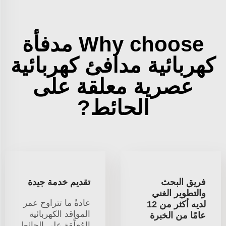
Why choose مدفأة
كهربائية مدافئ كهربائية
عصرية معلقة على
الحائط?
فريق البحث
تقديم خدمة جيدة
والتطوير الغني
عادةً ما تتراوح عمر
لديه أكثر من 12
المواقد الكهربائية
عامًا من الخبرة
المُعلَّقة على الحائط