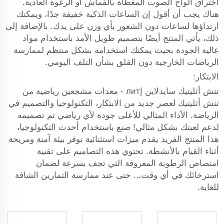
اختراق ألواح الصوت المغطاة بالقماش أو الرغوة العادية.
هناك يجب أن أقول إن الساعات الذكية خفيفة جدًا، ويمكنك
ارتداؤها لساعات دون الشعور بأي وزن على يدك. بالإضافة إلى
ذلك، يأتي المنتج أيضًا بتصميم طويل الأمد باستخدام مواد
عالية الجودة بحيث يمكنك استخدامه بشكل منتظم لممارسة
الرياضات الخارجية دون القلق بشأن التلف اليومي.
الابتكار:
تتش أثليتيك سايدلاين إлит - معدات مشجعين رياضية من
تتش أثليتيك لعصر جديد من الابتكار، التكنولوجيا والتصميم في
الرياضة. الأداء المثالي للأعلى جودة لأي رياضي تم تصميمه
لدعم لعبتك بشكل مثالي! صنع باستخدام أحدث التكنولوجيا،
هذا المنتج الفريد يقدم ميزات استثنائية توفر بيئة آمنة ومريحة
أثناء القيام بالأنشطة. تحتوي هذه التصاميم على تقنية
امتصاص الرطوبة المعروفة التي تجف بسرعة لضمان
استرخائك في أي وقت... حتى عند ممارسة التمارين الشاقة
للغاية.