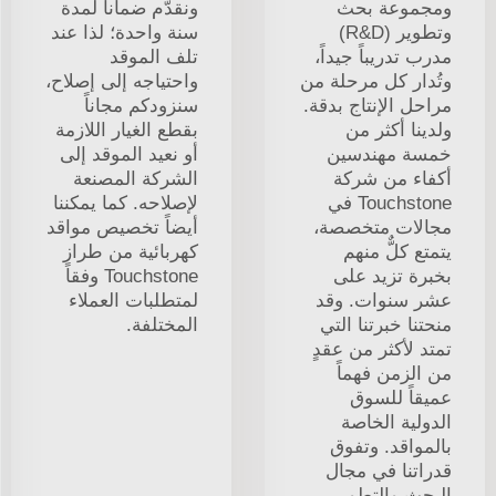
ومجموعة بحث
ونقدّم ضماناً لمدة
وتطوير (R&D)
سنة واحدة؛ لذا عند
مدرب تدريباً جيداً،
تلف الموقد
وتُدار كل مرحلة من
واحتياجه إلى إصلاح،
مراحل الإنتاج بدقة.
سنزودكم مجاناً
ولدينا أكثر من
بقطع الغيار اللازمة
خمسة مهندسين
أو نعيد الموقد إلى
أكفاء من شركة
الشركة المصنعة
Touchstone في
لإصلاحه. كما يمكننا
مجالات متخصصة،
أيضاً تخصيص مواقد
يتمتع كلٌّ منهم
كهربائية من طراز
بخبرة تزيد على
Touchstone وفقاً
عشر سنوات. وقد
لمتطلبات العملاء
منحتنا خبرتنا التي
المختلفة.
تمتد لأكثر من عقدٍ
من الزمن فهماً
عميقاً للسوق
الدولية الخاصة
بالمواقد. وتفوق
قدراتنا في مجال
البحث والتطوير