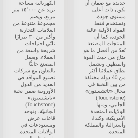
جديدة مع ضمان أن
الكهربائية مساحة
تكون ذات أعلى
تزيد عن ١٥٬٠٠٠ متر
مستوى جودة.
مربع، ويضم
ونستخدم فقط
مجموعةً متنوعةً من
المواد الأولية عالية
العلامات التجارية
الجودة، كما أن
وأكثر من ٣٠ طرازًا
المنتجات المصنعة
تلبّي احتياجات
تُعدّ من أفضل ما هو
شريحة واسعة من
متاح من حيث القوة
العملاء. ويعمل
والمظهر. ويشمل
المصنع حاليًّا
نطاق عملائنا أكثر
بالتعاون مع شركات
من 40 دولة مختلفة
تصنيع المواقد في
من بين النخبة في
العديد من الدول
مجال «تاتشستون»
الأوروبية ضمن نخبة
(Touchstone)
«تاتشستون»
الجانبي، ومنها
(Touchstone)
الولايات المتحدة
الجانبيّة. وتوجد
الأمريكية، وكندا،
قاعات عرض
وأستراليا، والمملكة
ومستودعات في
المتحدة.
الولايات المتحدة.