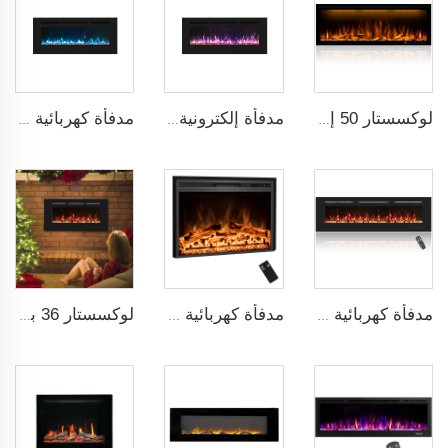
لوكسستار 50 إنش موقد زخرفي مع جهاز تحكم ذكي LCD
مدفأة إلكترونية حديثة مقاس 39 بوصة مع تسخين و13 لون إطار زخرفي، قابلة للتثبيت داخل الجدار وعلى الحائط
مدفأة كهربائية إعلامية حديثة مقاس 45 بوصة من لوكستار، يمكن تركيبها بشكل مدمج أو معلقة على الحائط مع 13 لونًا ديكوريًا للإطار
مدفأة كهربائية خطية من Luxstar بحجم 72 بوصة مع زخرفة تسخين متعددة الألوان لللهب، التحكم عن بعد عبر شاشة اللمس مع مؤقت
مدفأة كهربائية زخرفية من لوكستار بحجم 35 بوصة بالجملة مع مروحة تدفئة، وتحكم عن بعد بشاشة LCD وألوان لهب ثلاثية
لوكسستار 36 بوصة مدمجة مثبتة على الحائط مدفأة كهربائية للتدفئة الزخرفية بناءً متعدد الألوان التحكم عن بعد داخلي