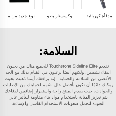
مدفأة كهربائية معلقة على الحائط بقياس 50 بوصة ذات شعلات حقيقية متعددة الألوان من Luxstar (للبيع الساخن)
لوكسستار بطول 60 إنشًا مروحة كهربائية معلقة بالحائط للبيع مع إعدادات ثنائية للحرارة لهب كهربائي ومروحة
نوع جديد من مروحة الكهرباء المنزلية من Luxstar ZEF48V بشاشة إلكترونية ومدخل مروحة كهربائية مع ضوء LED وتأثير لهب حقيقي يُباع بكثافة
السلامة:
تقديم Touchstone Sideline Elite للجميع هناك من يحبون
البقاء نشطين، ولكنهم أيضًا يرغبون في القيام بذلك مع الحد
الأقصى من السلامة والحماية - إنه يرافقك أينما ذهبت بحيث
يمكنك دائمًا أن تكون بأفضل حال. صُمم لحمايتك من الإصابات
والحوادث، حيث يقدم المنتج راحة واستقرار إضافيين لدفاعك.
يتم تعزيز المتانة باستخدام مواد بناء مقاومة للتأثير عالي
الجودة لتحمل صعوبات الاستخدام القاسي والإساءة.