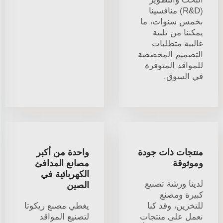
(R&D) منافسينا
بخمس سنوات، ما
يمكننا من تلبية
غالبية متطلبات
التصميم المخصصة
للمواقد المتوفرة
في السوق.
منتجات ذات جودة
واحدة من أكبر
وموثوقة
مصانع المدافئ
الكهربائية في
لدينا ورشة تصنيع
الصين
كبيرة ومصنع
للتخزين، وقد كنا
يغطي مصنع ريكوتا
نعمل على منتجات
لتصنيع المواقد