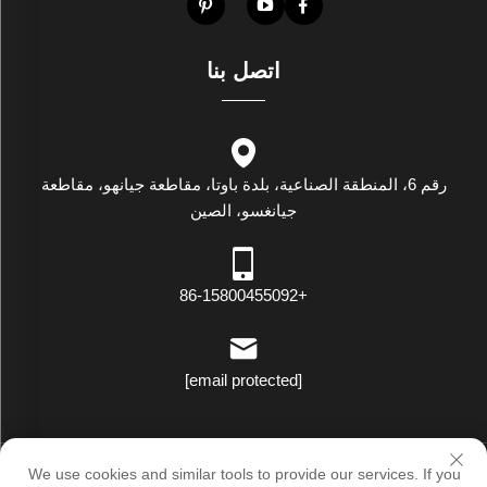
اتصل بنا
رقم 6، المنطقة الصناعية، بلدة باوتا، مقاطعة جيانهو، مقاطعة
جيانغسو، الصين
+86-15800455092
[email protected]
حقوق النسخ © لوكسستار إندستريال (جيانغسو) كو., لت. جميع الحقوق
We use cookies and similar tools to provide our services. If you