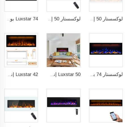
لوكسستار 50 إنش موقد زخرفي مع جهاز تحكم ذكي LCD
لوكسستار 50 إنش شاشة عريضة بيضاء موقد كهربائي منزلي مع تقنية LED
Luxstar 74 بوصة جودة عالية تأثير دخان 3D Fireplace داخلية
لوكسستار 74 بوصة مدفأة كهربائية ذكية داخلية مع تقنية اللهب بتكنولوجيا ضوء LED مع لهب LED
Luxstar 50 إنش موقد كهربائي ذكي مثبت على الحائط مع زخارف لهب بـ 13 لونًا مختلفًا يمكن التحكم فيه عبر التطبيق
Luxstar 42 إنش موقد كهربائي ذكي يمكن التحكم فيه من خلال التطبيق، مثبت داخل الجدار بشكل ذكي مع التحكم عن بعد