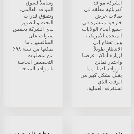
الشركة مواقد
وشاملاً لسوق
كهربائية معلَّقة في
المواقد العالمي.
صالات عرض
وتتفوّق قدرات
خارجية منتشرة في
البحث والتطوير
جميع أنحاء الولايات
لدى الشركة بخمس
المتحدة الأمريكية.
سنوات على
ولن تحتاج إلى
المنافسين، ما
الانتظار طويلاً
يمكنها من تلبية ٩٨٪
لزيارة أماكن عرضنا
من متطلبات
واختيار نماذج
التخصيص الخاصة
المواقد لدينا، مما
بالمواقد المتاحة.
يقلّل بشكل كبير من
الوقت الذي
تستغرقه العملية.
تقديم خدمة جيدة
منتجات ذات جودة