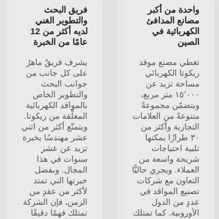
واحدة من أكبر
فريق البحث
مصانع المدافئ
والتطوير الغني
الكهربائية في
لديه أكثر من 12
الصين
عامًا من الخبرة
تغطي مصنع موقد
يشرف فريقٌ ماهرٌ
ريكوتا الكهربائي
على كل جانب من
مساحة تزيد عن
جوانب البحث
١٥٬٠٠٠ متر مربع،
والتطوير الخاص
ويتضمّن مجموعةً
بالمواقد الكهربائية
متنوعةً من العلامات
المعلَّقة من ريكوتا.
التجارية وأكثر من
ويتمتّع أكثر من اثني
٣٠ طرازًا يمكنها
عشر مهندسًا بخبرة
تلبية احتياجات
تزيد عن عشر
شريحة واسعة من
سنوات في هذا
العملاء. ويجري حاليًّا
المجال. وبفضل
التعاون مع شركات
خبرتها التي تمتد
تصنيع المواقد في
لأكثر من عقدٍ من
عددٍ من الدول
الزمن، فإن الشركة
الأوروبية. كما تمتلك
تمتلك فهمًا دقيقًا