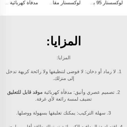
لوكسستار 95 بوصة مدفأة كهربائية ذكية اصطناعية مع حماية من التسخين الزائد وتدفئة كهربائية
لوكسستار مقاس 50 بوصة جودة عالية مدفأة كهربائية مثبتة على الحائط غير مخصصة للمدفن الشعبي الزخرفي
مدفأة كهربائية جدارية بيضاء مقاس 50 بوصة من Luxstar مع شاشة لمس وبُعد التحكم عن بعد، ليس للتركيب المدمج، سخان منزلي
المزايا:
المزايا:
1. لا رماد أو دخان: لا فوضى لتنظيفها ولا رائحة كريهة تدخل
إلى منزلك.
2. تصميم عصري وأنيق: مدفأة كهربائية
موقد قابل للتعليق
تضيف لمسة رائعة لأي غرفة.
3. سهلة التركيب: يمكنك تعليقها بسهولة ووصلها.
4. اقتصادية: المدافئ الكهربائية تستهلك طاقة أقل، مما يعني