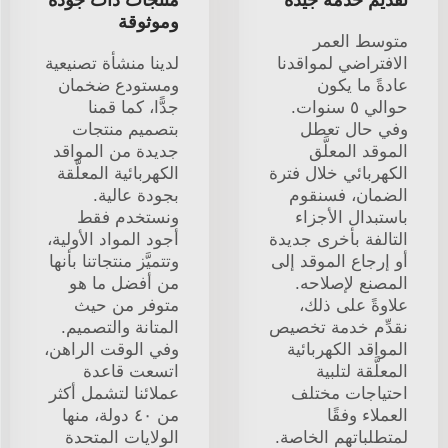
وموثوقة
متوسط العمر
الافتراضي لمواقدنا
لدينا منشأة تصنيعية
عادةً ما يكون
ومستودع ضخمان
حوالي ٥ سنوات.
جدًّا، كما قمنا
وفي حال تعطل
بتصميم منتجات
الموقد المعلَّق
جديدة من المواقد
الكهربائي خلال فترة
الكهربائية المعلَّقة
الضمان، فسنقوم
بجودة عالية.
باستبدال الأجزاء
ونستخدم فقط
التالفة بأخرى جديدة
أجود المواد الأولية،
أو إرجاع الموقد إلى
وتتميَّز منتجاتنا بأنها
المصنع لإصلاحه.
من أفضل ما هو
علاوةً على ذلك،
متوفر من حيث
نقدِّم خدمة تخصيص
المتانة والتصميم.
المواقد الكهربائية
وفي الوقت الراهن،
المعلَّقة لتلبية
اتسعت قاعدة
احتياجات مختلف
عملائنا لتشمل أكثر
العملاء وفقًا
من ٤٠ دولة، منها
لمتطلباتهم الخاصة.
الولايات المتحدة