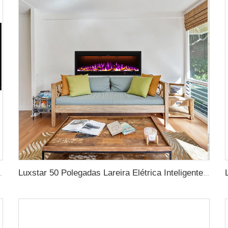
D Tecnologia de Chama com Chamas de LED
Luxstar 50 Polegadas Lareira Elétrica Inteligente Parede Montada Chama Decorativa 13 Cores de Chama Lareira Elétrica com Controle por Aplicativo