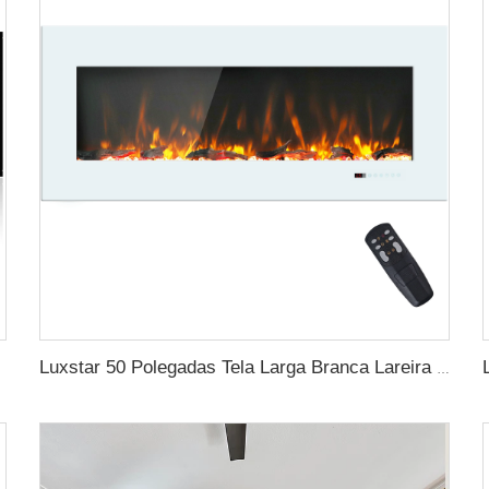
nte LCD
Luxstar 50 Polegadas Tela Larga Branca Lareira Elétrica Doméstica com Tecnologia LED