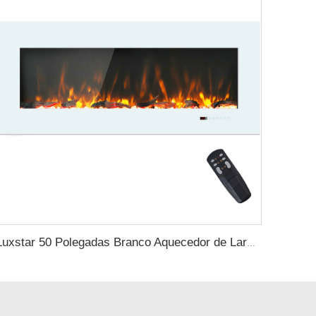
Luxstar 50 Polegadas Branco Aquecedor de Lareira Elétrica Parede Montada Não para Nicho Controle Remoto Tela Sensível ao Toque Aquecedor de Casa