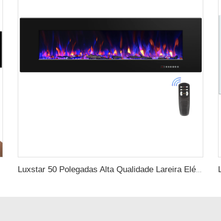
Luxstar 50 Polegadas Alta Qualidade Lareira Elétrica Aquecimento Parede Montada Aquecedores Não para Nicho Log Decoração de Cristal Decorativo de Lareira