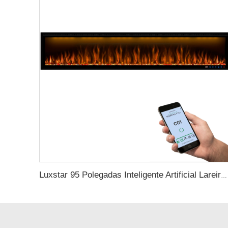
Luxstar 95 Polegadas Inteligente Artificial Lareira Proteção Contra Superaquecimento Elétrica Aquecedores de Lareira com Calor