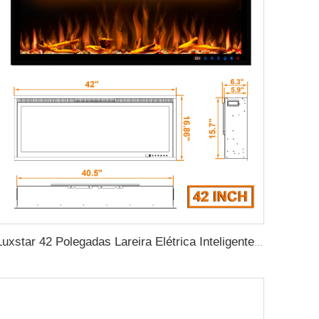
Luxstar 42 Polegadas Lareira Elétrica Inteligente Aquecedor Recessado Parede Montada com Controle por Aplicativo e Controle Remoto