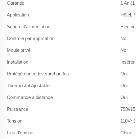
Garantie
1 An (12
Application
Hôtel, M
Source d'alimentation
Électriqu
Contrôle par application
No
Moule privé
No
Installation
Insérer
Protégé contre les surchauffes
Oui
Thermostat Ajustable
Oui
Commande à distance
Oui
Puissance
750\/150
Tension
110V~12
Lieu d'origine
Chine