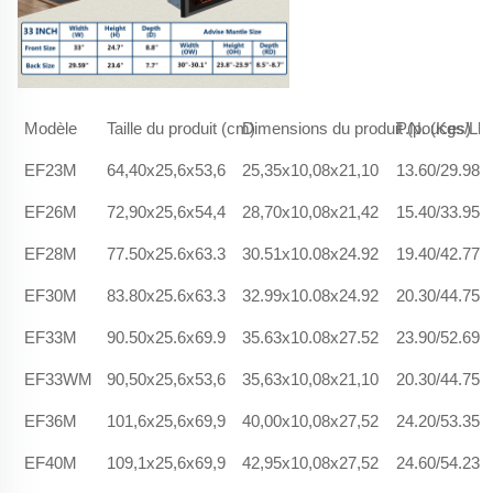
Modèle
Taille du produit (cm)
Dimensions du produit (pouces)
P.N. (Kgs/Lb
EF23M
64,40x25,6x53,6
25,35x10,08x21,10
13.60/29.98
EF26M
72,90x25,6x54,4
28,70x10,08x21,42
15.40/33.95
EF28M
77.50x25.6x63.3
30.51x10.08x24.92
19.40/42.77
EF30M
83.80x25.6x63.3
32.99x10.08x24.92
20.30/44.75
EF33M
90.50x25.6x69.9
35.63x10.08x27.52
23.90/52.69
EF33WM
90,50x25,6x53,6
35,63x10,08x21,10
20.30/44.75
EF36M
101,6x25,6x69,9
40,00x10,08x27,52
24.20/53.35
EF40M
109,1x25,6x69,9
42,95x10,08x27,52
24.60/54.23