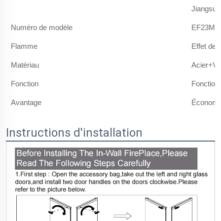
Jiangsu
Numéro de modèle
EF23M/
Flamme
Effet de
Matériau
Acier+Ve
Fonction
Fonction 
Avantage
Économie
Instructions d'installation