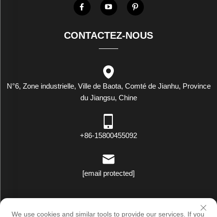
CONTACTEZ-NOUS
N°6, Zone industrielle, Ville de Baota, Comté de Jianhu, Province
du Jiangsu, Chine
+86-15800455092
[email protected]
Droits d'auteur © Luxstar Industrie (Jiangsu) Co., Ltd. Tous droits
We use cookies and similar tools to provide our services. If you