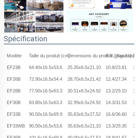
Spécification
Modèle
Taille du produit (cm)
Dimensions du produit (pouces)
P.N. (Kgs/Lbs)
P.
EF23B
64.40x16.5x53.6
25.35x6.5x21.10
10.8/23.81
13
EF26B
72.90x16.5x54.4
28.70x6.5x21.42
12.4/27.34
15
EF28B
77.50x16.5x63.3
30.51x6.5x24.92
13.2/29.10
15
EF30B
83.80x16.5x63.3
32.99x6.5x24.92
14.3/31.53
18
EF33B
90.50x16.5x69.9
35,63x6,5x27,52
16.6/36.60
21
EF33WB
90,50x16,5x53,6
35,63x6,5x21,10
13.3/29.35
18
EF36B
101,6x16,5x69,9
40,00x6,5x27,52
18.9/41.67
23