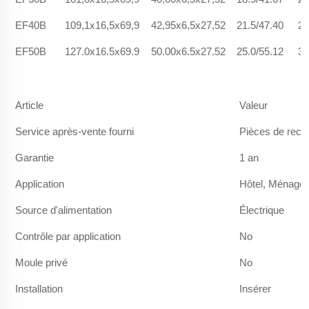
EF40B
109,1x16,5x69,9
42,95x6,5x27,52
21.5/47.40
26
EF50B
127.0x16.5x69.9
50.00x6.5x27.52
25.0/55.12
32
Article
Valeur
Service après-vente fourni
Pièces de rech
Garantie
1 an
Application
Hôtel, Ménage
Source d'alimentation
Électrique
Contrôle par application
No
Moule privé
No
Installation
Insérer