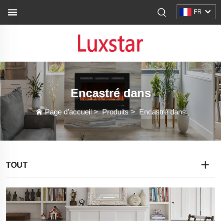
FR
Encastré dans
Page d’accueil
>
Produits
>
Encastré dans
TOUT