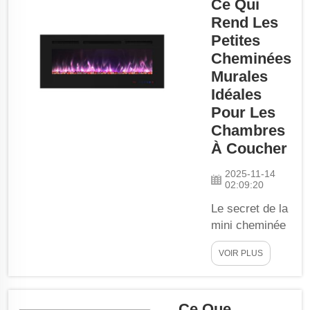
Ce Qui
faire vos
devoirs ou où
Rend Les
(si vos parents
Petites
travaillent
Cheminées
depuis chez
Murales
eux) ils se
Idéales
rendent
Pour Les
lorsqu'ils ont
Chambres
une
À Coucher
téléconférence
? Même s'il
2025-11-14
02:09:20
s'agit d'un tout
petit espace,
Le secret de la
ou même
mini cheminée
seulement d'un
électrique à
petit coin pour
VOIR PLUS
brancher pour
pouvoir
une chambre
dessiner...
chaleureuse et
Ce Que
confortable.