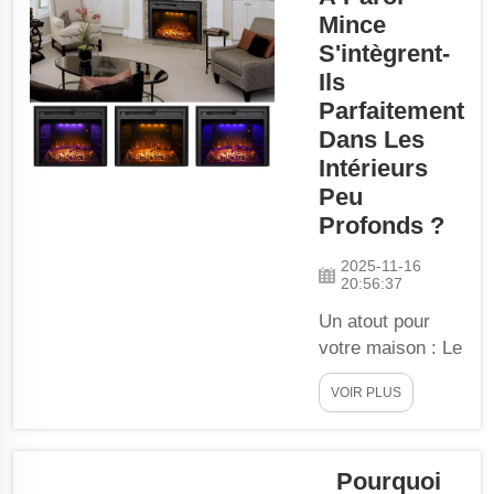
parfaits pour
Mince
les couloirs et
S'intègrent-
les pièces
Ils
longues mais
Parfaitement
étroites. En
Dans Les
plus de ce
Intérieurs
foyer
Peu
particulier, ils
Profonds ?
sont
parfaitement
2025-11-16
adaptés à ces
20:56:37
petits
Un atout pour
espaces, vous
votre maison : Le
permettant
foyer électrique
efficacement...
VOIR PLUS
des foyers
muraux minces
peut répondre à
Pourquoi
vos besoins