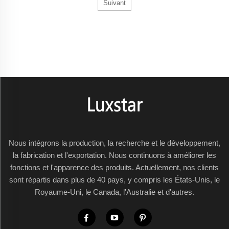
Suivant
matière de
petites
cheminées
murales pour
votre maison
en ville. Dans
les zones
urbaines, les
petites
cheminées
murales font
leur retour
Nous intégrons la production, la recherche et le développement,
dans les
la fabrication et l'exportation. Nous continuons à améliorer les
salons des
fonctions et l'apparence des produits. Actuellement, nos clients
citadins. Ces
sont répartis dans plus de 40 pays, y compris les États-Unis, le
cheminées
Royaume-Uni, le Canada, l'Australie et d'autres.
élégantes et
modernes
sont...