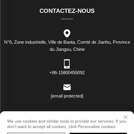
CONTACTEZ-NOUS
N°6, Zone industrielle, Ville de Baota, Comté de Jianhu, Province
du Jiangsu, Chine
+86-15800455092
[email protected]
Droits d'auteur © Luxstar Industrie (Jiangsu) Co., Ltd. Tous droits
We use cookies and similar tools to provide our services. If you
réservés |
Politique de confidentialité
don't want to accept all cookies, click Personalize cookies.