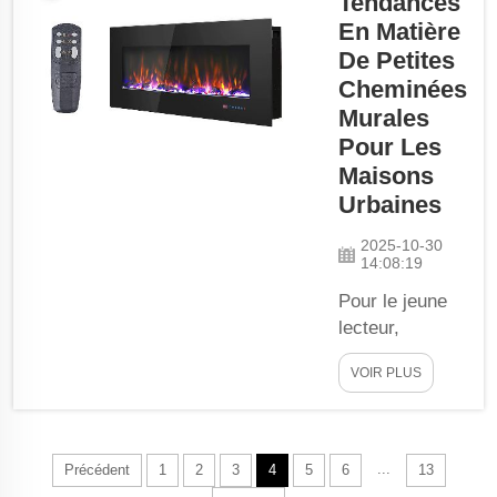
Tendances
avec...
excellent choix
En Matière
de petites
De Petites
cheminées
Cheminées
murales pour
Murales
rendre votre
Pour Les
intérieur
Maisons
minimaliste plus
Urbaines
pratique (et stylé
!). Une solution
2025-10-30
gain de place
14:08:19
pour une
Pour le jeune
élégance
lecteur,
chaleureuse.
Electric
Cheminées
VOIR PLUS
Fireplace est
murales...
heureux de
partager les
dernières
...
Précédent
1
2
3
4
5
6
13
innovations en