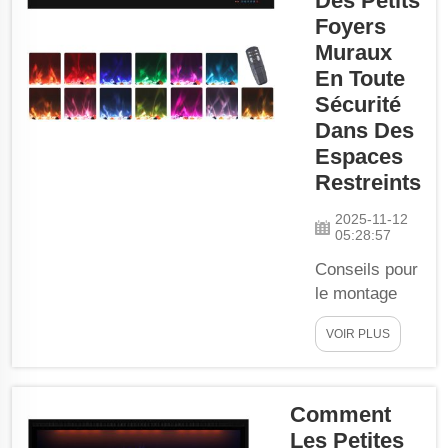
Des Petits
mais
des designers
Foyers
puissantes les
d'intérieur pour vous
Muraux
rend idéales
aider à parfaitement
En Toute
pour les
styliser votre
chambres,
Sécurité
cheminée compacte.
où...
Dans Des
Ajoutez les touches
Espaces
finales et co...
Restreints
2025-11-12
05:28:57
Conseils pour
le montage
sécuritaire de
VOIR PLUS
foyers
électriques
muraux
Comment
encastrés ou
Les Petites
en espaces