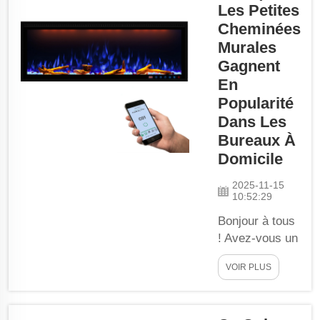
domestiques et a
Les Petites
beaucoup à offrir.
Cheminées
À quel point sont-
Murales
ils séduisants,
Gagnent
ces inserts de
En
foyer électrique
Popularité
minces qui vous
Dans Les
procurent toute la
Bureaux À
chaleur et le
Domicile
confort que vous
pourriez espérer,
2025-11-15
mais avec...
10:52:29
Bonjour à tous
! Avez-vous un
endroit
VOIR PLUS
particulier à la
maison où
vous aimez