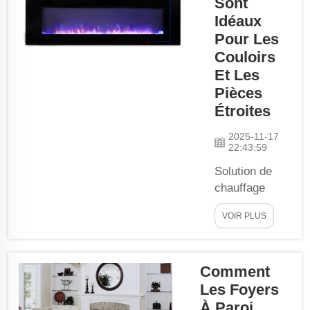
Sont
matière de
Idéaux
design de
Pour Les
cheminées
Couloirs
murales ultra-
Et Les
minces.
Pièces
Introduction
Étroites
aux cheminées
murales ultra-
2025-11-17
minces Les
22:43:59
cheminées
Solution de
murales ultra-
chauffage
minces sont en
idéale pour les
train de
VOIR PLUS
espaces
devenir...
exigus. Les
foyers muraux
Comment
minces
Les Foyers
d'Electric
Fireplace sont
À Paroi