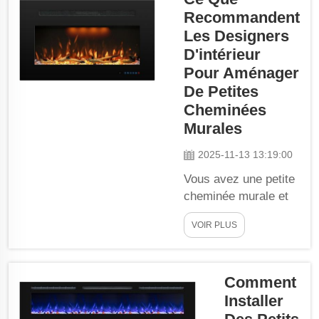
Recommandent
Ces cheminées
murales de
Les Designers
petite taille
D'intérieur
s'adaptent
Pour Aménager
parfaitement
De Petites
dans une
Cheminées
chambre
Murales
exiguë,
réchauffant
2025-11-13 13:19:00
efficacement la
Vous avez une petite
pièce et
cheminée murale et
procurant une
vous souhaitez la
ambiance
VOIR PLUS
mettre en valeur ?
détendue.
Mais vous ne savez
L'installation au
pas par où
mur de ces
Comment
commencer ? Voici
unités
quelques conseils et
Installer
compactes
idées proposés par