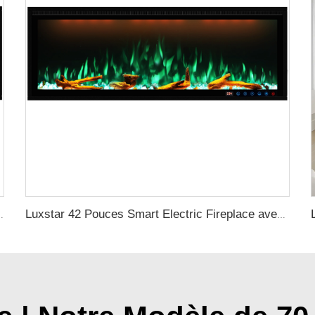
ectrique Murale avec App et Contrôle Alexa
Luxstar 42 Pouces Smart Electric Fireplace avec Contrôle par Application Flamme Décorative Cheminée Électrique Murale