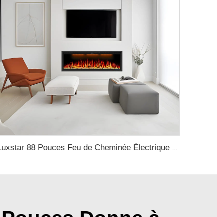
Luxstar 88 Pouces Feu de Cheminée Électrique Murale Encastrable avec Chauffage Décoratif avec Wifi & Contrôle Vocal par Alexa