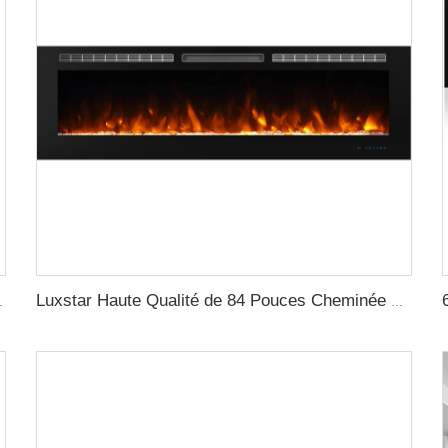
tance, décoration avec flammes LED
Luxstar Haute Qualité de 84 Pouces Cheminée Électrique Encastrable Intérieure avec Chauffage 1500W Commande à Distance Super Décoration Flamme LED Réelle