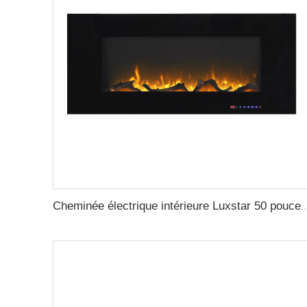
Cheminée électrique intérieure Luxstar 50 pouces murale, verre noir, chauffage 1500W, commande à dis