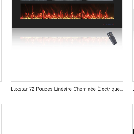
ste de Bûches Brûlantes
Luxstar 72 Pouces Linéaire Cheminée Électrique Chauffante Décorative avec Flammes Multicolores, Commande par Écran Tactile et Télécommande avec Minuterie