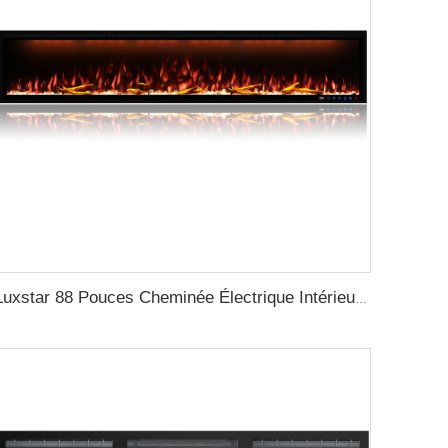
Luxstar 88 Pouces Cheminée Électrique Intérieure Royale Slim LED avec Contrôle par Application Compatible avec Google Home et Alexa