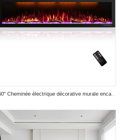
60" Cheminée électrique décorative murale encastrée avec Wifi et commande vocale via Alexa et Google Home pour intérieur