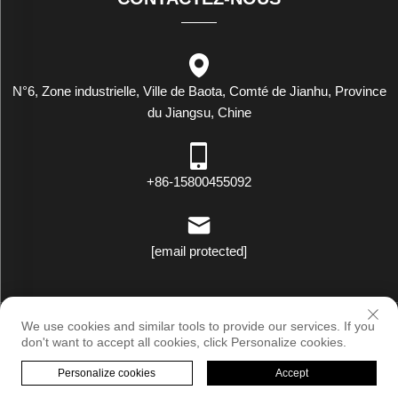
N°6, Zone industrielle, Ville de Baota, Comté de Jianhu, Province
du Jiangsu, Chine
+86-15800455092
[email protected]
Droits d'auteur © Luxstar Industrie (Jiangsu) Co., Ltd. Tous droits
We use cookies and similar tools to provide our services. If you
réservés |
Politique de confidentialité
don't want to accept all cookies, click Personalize cookies.
Personalize cookies
Accept
PAGE D’ACCUEIL
PRODUITS
E-MAIL
TÉLÉPHONE