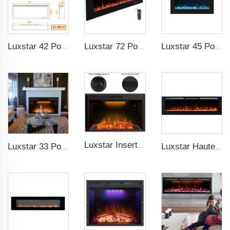
Luxstar 42 Pouces Cheminée Électrique Intelligente avec Chauffage Encastrable Murale avec Contrôle par Application et Télécommande
Luxstar 72 Pouces Cheminée électrique Murale chauffage Non pour Cheminées électriques encastrées Intérieur pour Chauffage Salle Maison
Luxstar 45 Pouces Média Électrique Cheminée chauffante Moderne Encastrable et Murale 13 Couleurs Décoratives Cadre
Luxstar Insert de Cheminée Électrique en Maille Poids 33, Chauffage 1500W, Minuterie 1-9, Cheminée Intérieure 3 Couleurs avec Effet LED TOP
Luxstar 33 Pouces Usine Grossiste Pas Cher Moderne Encastrable Décoratif Insert de Cheminée Électrique avec Chaleur
Luxstar Haute Qualité Intérieur 72 Pouces Encastré Électrique Cheminée Chauffage 1500W Commande à Distance Décor Flamme LED Et Cristal Logest