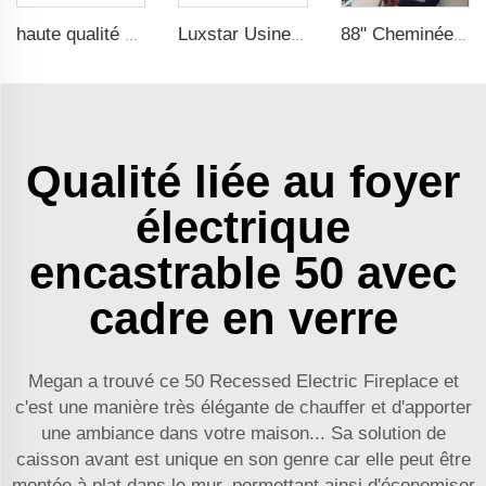
haute qualité 72 pouces grande taille flamme décorative feu électrique murale chauffante
Luxstar Usine Cheminée Électrique Insert Flammes Colorées Cheminée Électrique Décoration Intérieure Chaude
88" Cheminée Électrique Moderne chauffante Décorative avec Combinaisons de Flammes Réalistes avec Thermostat pour Cheminée Électrique d'intérieur
Qualité liée au foyer
électrique
encastrable 50 avec
cadre en verre
Megan a trouvé ce 50 Recessed Electric Fireplace et
c'est une manière très élégante de chauffer et d'apporter
une ambiance dans votre maison... Sa solution de
caisson avant est unique en son genre car elle peut être
montée à plat dans le mur, permettant ainsi d'économiser