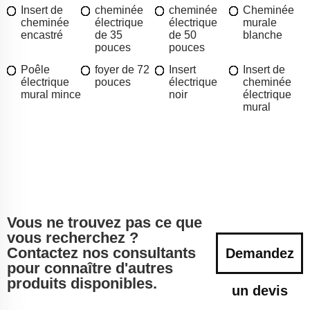
Insert de
cheminée
cheminée
Cheminée
cheminée
électrique
électrique
murale
encastré
de 35
de 50
blanche
pouces
pouces
Poêle
foyer de 72
Insert
Insert de
électrique
pouces
électrique
cheminée
mural mince
noir
électrique
mural
Vous ne trouvez pas ce que
vous recherchez ?
Contactez nos consultants
Demandez
pour connaître d'autres
produits disponibles.
un devis