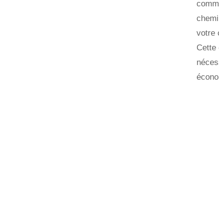
comman
chemi
votre
Cette 
nécess
économ