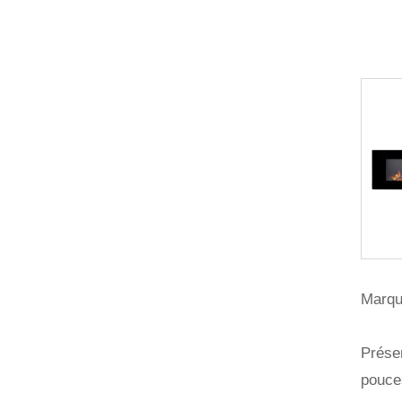
Marqu
Présen
pouces