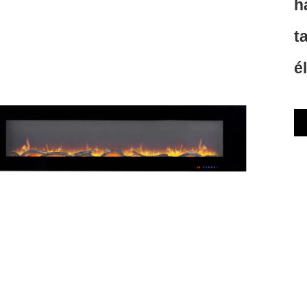
h
t
é