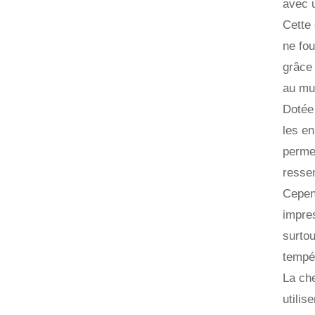
avec u
Cette 
ne fou
grâce 
au mur
Dotée 
les en
permet
ressen
Cepend
impres
surtou
tempé
La che
utilis