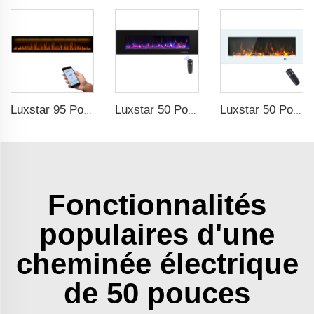
Luxstar 95 Pouces Cheminée Artificielle Intelligente Protection Contre le Surchauffe Chauffage Électrique de Cheminée
Luxstar 50 Pouces Haute Qualité Électrique Cheminée Murale Chauffage Pas Pour Encastré Bûches Cristal Décoratif Cheminée
Luxstar 50 Pouces Chauffage de Cheminée Électrique Blanche Murale Non destinée à être encastrée, avec Contrôle Tactile à distance pour Chauffage domestique
Fonctionnalités
populaires d'une
cheminée électrique
de 50 pouces