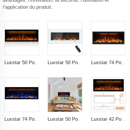
avantages, l'innovation, la sécurité, l'utilisation et
l'application du produit.
Luxstar 50 Pouces Cheminées Décoratives avec Télécommande LCD Intelligente
Luxstar 50 Pouces Écran Large Blanc Chauffage Électrique Domestic avec Technologie LED
Luxstar 74 Pouces Haute Qualité Effet de Fumée 3D Cheminée Intérieure
Luxstar 74 Pouces Cheminée Électrique Intérieure avec Source de Lumière LED Technologie de Flamme à LED
Luxstar 50 Pouces Cheminée Électrique Intelligente Murale avec Décoration de Flamme, 13 Couleurs de Flamme pour Cheminée Électrique avec Contrôle par Application
Luxstar 42 Pouces Cheminée Électrique Intelligente avec Chauffage Encastrable Murale avec Contrôle par Application et Télécommande