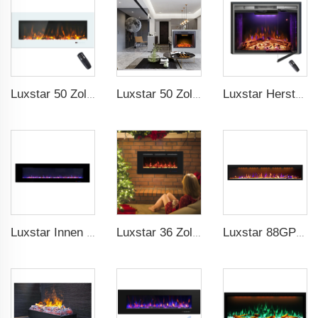
Luxstar 50 Zoll Weiß Elektrisches Feuerplatzheizgerät Wandmontierter Feuerplatz Nicht für Einbauten Berührungsschirm Fernbedienung Heimheizer
Luxstar 50 Zoll Elektrischer Kamin mit einstellbarer Flamme und obere Lichtfarben Einbauwandkamin
Luxstar Herstellung Heimlicher Kamin-Einbau Heizer 3 Farben Flamme Option mit echtem Holzfeuer Effekt
Luxstar Innen 72 Zoll Wandmontiert Nicht für Einbauten Elektrische Kaminheizungen 1500W Fernbedienung LED Echte Flamme
Luxstar 36 Zoll Einbauschrankwandmontage Elektrischer Kaminofen Heizung Dekoratives Flamme Multifarb Remote Control Innen
Luxstar 88GP Zoll Indoor Medien Elektrischer Kaminheizer Königs-Slim 1.5KW Kamin App Fernbedienung Remote