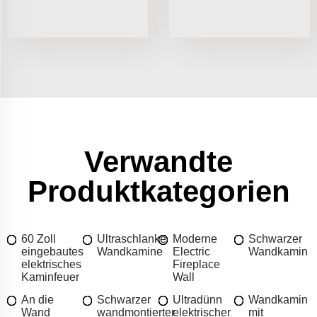
Verwandte
Produktkategorien
60 Zoll
Ultraschlanke
Moderne
Schwarzer
eingebautes
Wandkamine
Electric
Wandkamin
elektrisches
Fireplace
Kaminfeuer
Wall
An die
Schwarzer
Ultradünn
Wandkamin
Wand
wandmontierter
elektrischer
mit