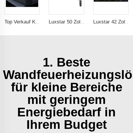
Top Verkauf Kassette 1000 Zoll 3D Wasser Echte Rauch Flamme Dampf Dampfwolke Dekorativer Elektrischer Kamin
Luxstar 50 Zoll Schwarz Wandmontage Nicht Einbaubar Elektrischer Kaminofen Dekorativer Kamin mit Thermostat
Luxstar 42 Zoll Smart Elektrokamin mit App-Steuerung Dekor Flamme Elektrokamin Wandmontiert
1. Beste
Wandfeuerheizungsl
für kleine Bereiche
mit geringem
Energiebedarf in
Ihrem Budget