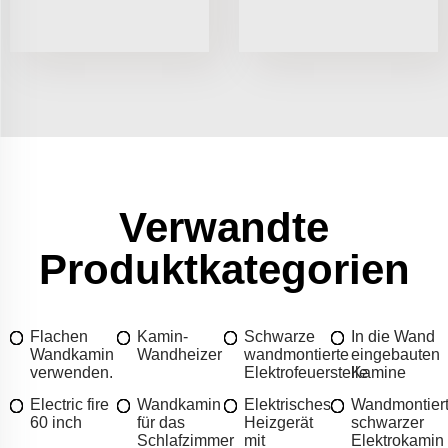
Verwandte
Produktkategorien
Flachen
Kamin-
Schwarze
In die Wand
Wandkamin
Wandheizer
wandmontierte
eingebauten
verwenden.
Elektrofeuerstelle
Kamine
Electric fire
Wandkamin
Elektrisches
Wandmontiert
60 inch
für das
Heizgerät
schwarzer
Schlafzimmer
mit
Elektrokamin