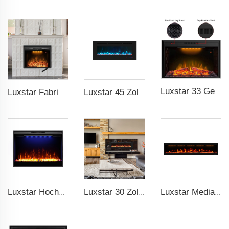
Luxstar 33 Gewichtsnetz-Einbau Elektrischer Kaminheizer 1500W 1-9 Timer Innenkamin 3 Farben TOP LED Effekt
Luxstar Fabrik 50 Zoll Einfügung Dekorationsfeuerbrenner Innenbereich Elektrischer Kaminschacht mit 3 Flammenfarben
Luxstar 45 Zoll Medienelektrischer Kaminofen Moderne eingebaubar und wandmontierbar 13 dekorative Rahmenfarben
Luxstar Hochwertige Elektrische Kamin-Einbauten, 33 Zoll Kaminheizer Realistik Flamme 1-9 Stunden Timer Fernbedienung Kristall Holzscheite
Luxstar 30 Zoll 1500W Einbaubar und Wandmontierbarer Elektrischer Kamin mit Fernbedienung und Touchscreen-Timer Holzscheite Kristalle
Luxstar Media Einbau Elektrischer Kaminofen Heizung 74 Zoll Innenraum Fernbedienung Dekor LED Flamme Licht realistischer Kamin