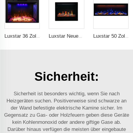
Luxstar 36 Zoll Haushalt Intelligenter Kunstoff LED Elektrischer Kaminofeneinbau Heizungen mit Sfeerhaard Dekor Realistischer Flammeffekt
Luxstar Neues Modell Kamin ZEF48V Beliebt im Verkauf Inneneinrichtung Bildschirm Elektrischer Kamin-Einbau LED-Licht Real-Flammen-Effekt-Bildschirm
Luxstar 50 Zoll Smart Modern Einbaubar Wandmontage Elektrischer Kaminofen mit App Alexa Steuerung
Sicherheit:
Sicherheit ist besonders wichtig, wenn Sie nach
Heizgeräten suchen. Positiverweise sind schwarze an
der Wand befestigte elektrische Kamine sicher. Im
Gegensatz zu Gas- oder Holzfeuern geben diese Geräte
kein Kohlenmonoxid oder andere giftige Gase ab.
Darüber hinaus verfügen die meisten über eingebaute