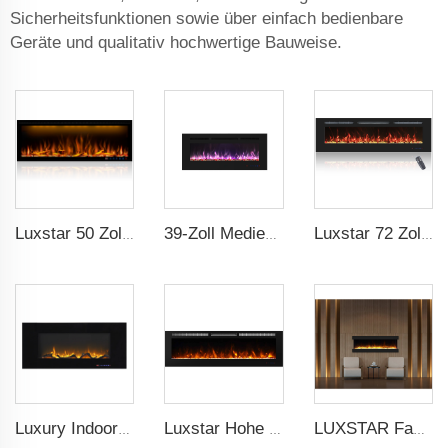
Sicherheitsfunktionen sowie über einfach bedienbare
Geräte und qualitativ hochwertige Bauweise.
Luxstar 50 Zoll dekorative Kamine mit LCD-Smart-Fernbedienung
39-Zoll Medienheizung, modern eingebaut und wandmontiert mit 13 dekorativen Rahmenfarben
Luxstar 72 Zoll linearer elektrischer Kamin Heizung dekorativ mit mehrfarbigen Flammen Fernbedienung Touchscreen-Timer
Luxury Indoor 42 Zoll Wandmontage Elektrischer Kaminofen Heizung Dekor Realistische Flamme Moderner Stil
Luxstar Hohe Qualität Innenbereich 72 Zoll Einbauschrank Elektrischer Kaminofen Heizung 1500W Fernbedienung Decor LED Flamme Und Kristall Logest
LUXSTAR Fabrik moderner Luxus LED-Einbaueinheit dekorativ realistische Flamme 3-seitige elektrische Kamine