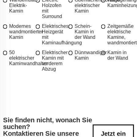
Elektrik-
Holzofen
elektrischer
Kaminheizun
Kamin
mit
Kamin
Surround
Modernes
Elektrisches
Schein-
Zeitgemäße
wandmontierter
Heizgerät
Kamin in
elektrische
Kamin
mit
der Wand
Kamine,
Kaminaufhängung
wandmontiert
50
Elektrischer
Dünnwandiger
Kamin in
elektrischer
Kamin mit
Kamin
der Wand
Kaminwandhalter
vorderem
Abzug
Sie finden nicht, wonach Sie
suchen?
Kontaktieren Sie unsere
Jetzt ein