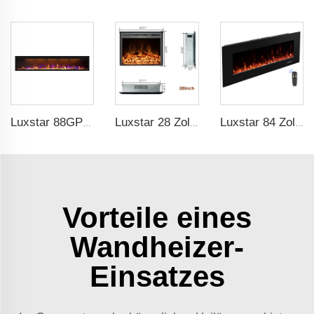
Luxstar 88GP Zoll Indoor Medien Elektrischer Kaminheizer Königs-Slim 1.5KW Kamin App Fernbedienung Remote
Luxstar 28 Zoll Hochwertiger Elektrischer Kaminschacht-Einbau mit Fernbedienung
Luxstar 84 Zoll Wandmontierter Elektrischer Kamin mit 3 Flammenfarben, 5 Brennstoffbett-Farben, Elektrischer Kamin-Heizungshersteller
Vorteile eines
Wandheizer-
Einsatzes