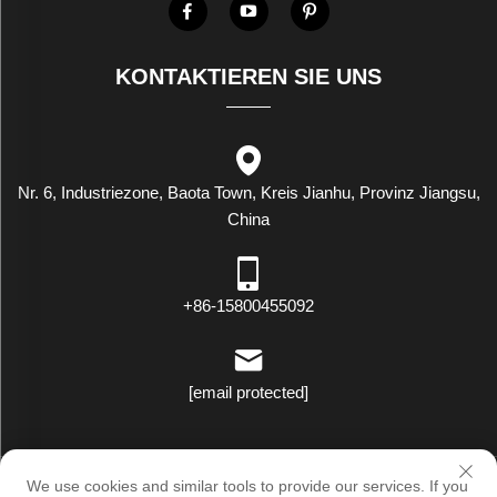
KONTAKTIEREN SIE UNS
Nr. 6, Industriezone, Baota Town, Kreis Jianhu, Provinz Jiangsu,
China
+86-15800455092
[email protected]
Copyright © Luxstar Industrial(Jiangsu) Co.,Ltd. Alle Rechte
We use cookies and similar tools to provide our services. If you