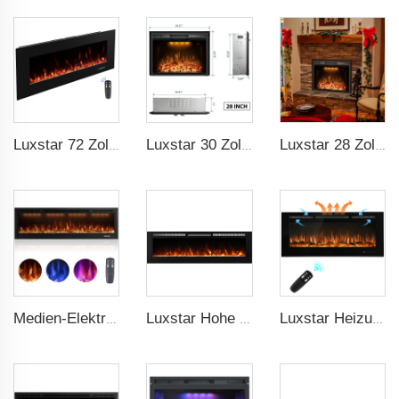
Luxstar 72 Zoll Elektrischer Kamin Wandmontageheizer Nicht für Einbauten Innen elektrische Kamine zum Aufwärmen des Zimmers zu Hause
Luxstar 30 Zoll Qualitätsmoderner Elektrischer Kamin mit echtem Holzscheitfeuer und Knistern
Luxstar 28 Zoll Einbaubar Großhandel Elektrische Kaminsimulationen mit Heizung Elektrischer Kaminheizer mit Multifarbigen Flammen
Medien-Elektrische Kaminsimulatoren, 60 Zoll Luxuskamin, Moderne Einbaugeräte und Wandmontage mit echtem Rahmen
Luxstar Hohe Qualität Innenbereich 72 Zoll Einbauschrank Elektrischer Kaminofen Heizung 1500W Fernbedienung Decor LED Flamme Und Kristall Logest
Luxstar Heizungen für zu Hause, eingebaute echte Holzscheite Kristallflammen-Effekt-Elektrische-Kamine