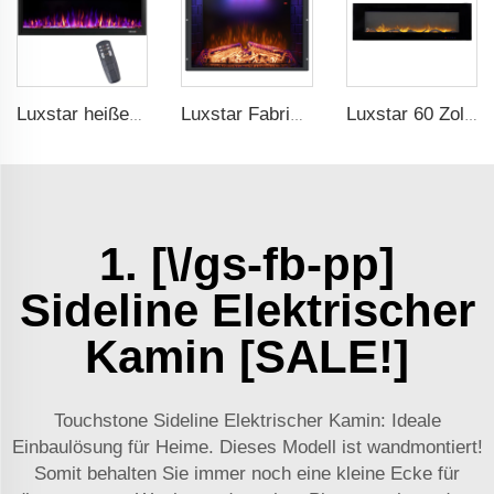
Luxstar heißer Verkauf Wandmontierte LED-Elektrofeuer mit 3 Farben realistische Baumstamm Flammen aufgehängten Kamin elektrisch
Luxstar Fabrik Elektrischer Kaminofeneinbau Bunte Flammen Elektrischer Kamin Innendekoration Warmdekor
Luxstar 60 Zoll Fabrik hängender elektrischer Kamin mit doppelter Wärme Einstellung zum Verkauf Flammen elektrischer Kamin
1. [\/gs-fb-pp]
Sideline Elektrischer
Kamin [SALE!]
Touchstone Sideline Elektrischer Kamin: Ideale
Einbaulösung für Heime. Dieses Modell ist wandmontiert!
Somit behalten Sie immer noch eine kleine Ecke für