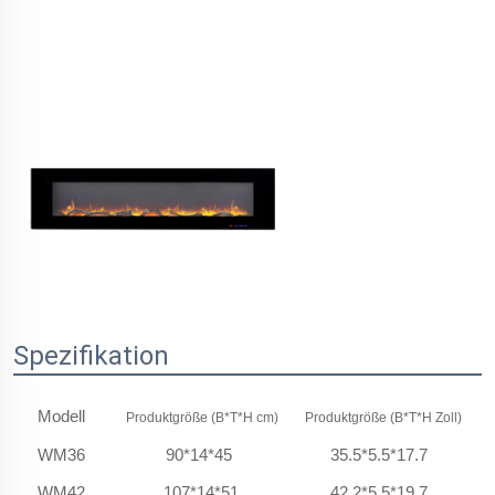
Spezifikation
Modell
Produktgröße (B*T*H cm)
Produktgröße (B*T*H Zoll)
WM36
90*14*45
35.5*5.5*17.7
WM42
107*14*51
42.2*5.5*19.7