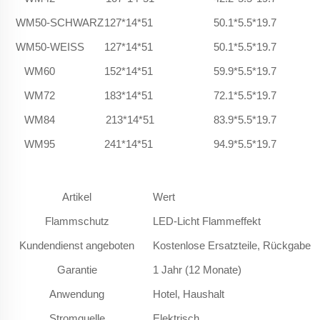
WM50-SCHWARZ
127*14*51
50.1*5.5*19.7
WM50-WEISS
127*14*51
50.1*5.5*19.7
WM60
152*14*51
59.9*5.5*19.7
WM72
183*14*51
72.1*5.5*19.7
WM84
213*14*51
83.9*5.5*19.7
WM95
241*14*51
94.9*5.5*19.7
Artikel
Wert
Flammschutz
LED-Licht Flammeffekt
Kundendienst angeboten
Kostenlose Ersatzteile, Rückgabe 
Garantie
1 Jahr (12 Monate)
Anwendung
Hotel, Haushalt
Stromquelle
Elektrisch