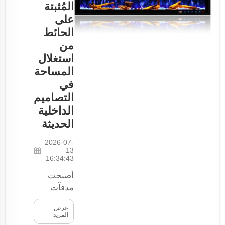
المُثبتة
والجو
على
الدافئ في
منزلك.
الحائط
لكن ما
من
يميِّز هذه
استغلال
المدافئ
المساحة
حقًّا هو
في
ميزاتها
التصاميم
الأمنية.
الداخلية
والأمان
الحديثة
أمرٌ في
غاية
2026-07-
13
الأهمية
16:34:43
لأنه يساعد
على
أصبحت
مدفآت
الوقاية من
الكحول
الحرائق
عرض
ويحمي
المُثبتة على
المزيد
الحائط
عائلتك...