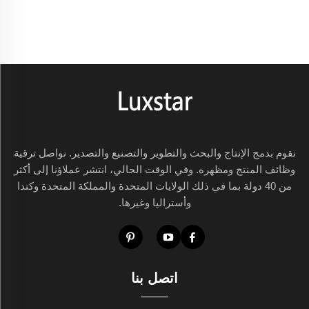
الدفء
فحسب، بل
تساعد أيضًا
في جعل
المساحات
أكثر جاذبية
ووظيفية.
وبأسلوبها
المدمج في
نقوم بدمج الإنتاج والبحث والتطوير والتصنيع والتصدير. نواصل ترقية
الجدران،
وظائف المنتج ومظهره. وفي الوقت الحالي، انتشر عملاؤنا إلى أكثر
فإن هذه
من 40 دولة بما في ذلك الولايات المتحدة والمملكة المتحدة وكندا
المواقد
وأستراليا وغيرها.
تندرج
بسلاسة
داخل
الجدران، ما
يوفّر
اتصل بنا
المساحة
ويعطي