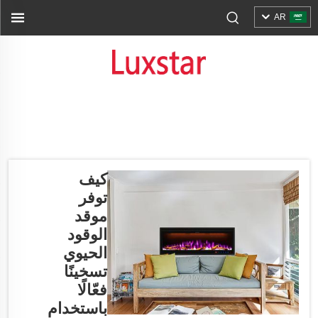
AR
كيف
توفر
موقد
الوقود
الحيوي
تسخينًا
فعّالًا
باستخدام