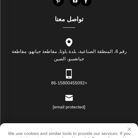
تواصل معنا
رقم 6، المنطقة الصناعية، بلدة باوتا، مقاطعة جيانهو، مقاطعة
جيانغسو، الصين
+86-15800455092
[email protected]
حقوق النسخ © لوكسستار إندستريال (جيانغسو) كو., لت. جميع الحقوق
We use cookies and similar tools to provide our services. If you
محفوظة |
سياسة الخصوصية