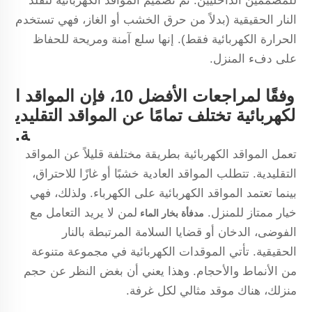
للمصممين الداخليين. تم تصميم المواقد الكهربائية لتقلد
النار الحقيقية (بدلاً من حرق الخشب أو الغاز، فهي تستخدم
الحرارة الكهربائية فقط). إنها سلع آمنة ومريحة للحفاظ
على دفء المنزل.
وفقًا لمراجعات الأفضل 10، فإن المواقد ا
لكهربائية تختلف تمامًا عن المواقد التقليدي
ة.
تعمل المواقد الكهربائية بطريقة مختلفة قليلاً عن المواقد
التقليدية. تتطلب المواقد العادية خشبًا أو غازًا للاحتراق،
بينما تعتمد المواقد الكهربائية على الكهرباء. ولذلك، فهي
خيار ممتاز للمنزل.
لمن لا يريد التعامل مع
مدفأة بخار الماء
الفوضى، الدخان أو قضايا السلامة المرتبطة بالنار
الحقيقية. تأتي الموقدات الكهربائية في مجموعة متنوعة
من الأنماط والأحجام. وهذا يعني أن بغض النظر عن حجم
منزلك، هناك موقد مثالي لكل غرفة.