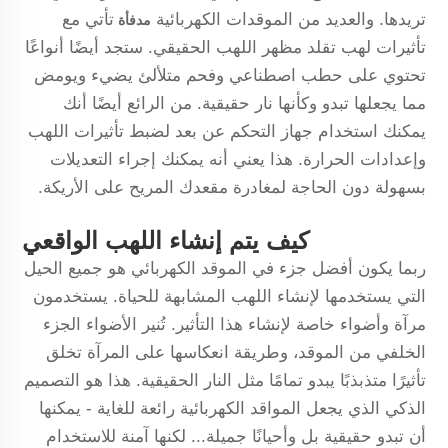
تريدها. والعديد من الموقدات الكهربائية
تأتي مع
مدفأة
تأثيرات لهب تقلد مظهر اللهب الحقيقي. ستجد أيضًا أنواعًا
تحتوي على حطب اصطناعي وفحم متلألئ يضيء ويومض
مما يجعلها تبدو وكأنها نار حقيقية. من الرائع أيضًا أنك
يمكنك استخدام جهاز التحكم عن بعد لضبط تأثيرات اللهب
وإعدادات الحرارة. هذا يعني أنه يمكنك إجراء التعديلات
بسهولة دون الحاجة لمغادرة مقعدك المريح على الأريكة.
كيف يتم إنشاء اللهب الواقعي
ربما يكون أفضل جزء في الموقد الكهربائي هو جميع الحيل
التي يستخدمها لإنشاء اللهب المشابهة للحياة. يستخدمون
مرآة وأضواء خاصة لإنشاء هذا التأثير. تُنير الأضواء الجزء
الخلفي من الموقد، وطريقة انعكاسها على المرآة تخلق
تأثيرًا متذبذبًا يبدو تمامًا مثل النار الحقيقية. هذا هو التصميم
الذكي الذي يجعل المواقد الكهربائية رائعة للغاية - يمكنها
أن تبدو حقيقية بل وأحيانًا جميلة... لكنها آمنة للاستخدام