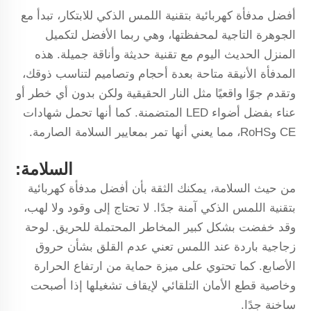
أفضل مدفأة كهربائية بتقنية اللمس الذكي للابتكار، تبدأ مع
الجوهرة التاجية لمحفظتها، وهي ربما الأفضل لتكميل
المنزل الحديث اليوم مع تقنية حديثة وأناقة جميلة. هذه
المدفأة الأنيقة متاحة بعدة أحجام وتصاميم لتناسب ذوقك،
وتقدم جوًا واقعيًا مثل النار الحقيقية ولكن بدون أي خطر أو
عناء بفضل أضواء LED المتضمنة. كما أنها تحمل شهادات
CE وRoHS، مما يعني أنها تمر بمعايير السلامة الصارمة.
السلامة:
من حيث السلامة، يمكنك الثقة بأن أفضل مدفأة كهربائية
بتقنية اللمس الذكي آمنة جدًا. لا تحتاج إلى وقود ولا لهب،
وقد خفضت بشكل كبير المخاطر المحتملة للحريق. لوحة
زجاجية باردة عند اللمس تعني عدم القلق بشأن حروق
الأصابع. كما تحتوي على ميزة حماية من ارتفاع الحرارة
وخاصية قطع الأمان التلقائي لإيقاف تشغيلها إذا أصبحت
ساخنة جدًا.