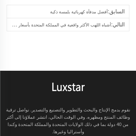
السابق:
أفضل مدفأة كهربائية بلمسة ذكية
التالي:
أشباه اللهب الأكثر واقعية في المملكة المتحدة بأسعار الجملة
نقوم بدمج الإنتاج والبحث والتطوير والتصنيع والتصدير. نواصل ترقية
وظائف المنتج ومظهره. وفي الوقت الحالي، انتشر عملاؤنا إلى أكثر
من 40 دولة بما في ذلك الولايات المتحدة والمملكة المتحدة وكندا
وأستراليا وغيرها.