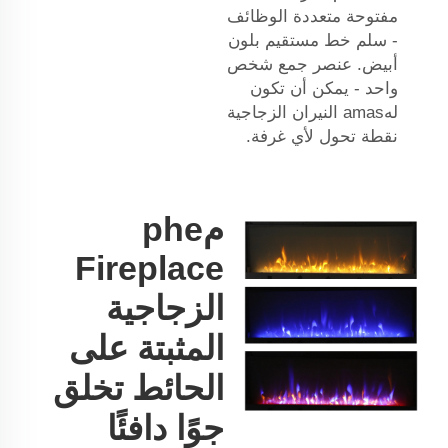
مفتوحة متعددة الوظائف
- سلم خط مستقيم بلون
أبيض. عنصر جمع شخص
واحد - يمكن أن تكون
لهamas النيران الزجاجية
نقطة تحول لأي غرفة.
مphe
Fireplace
الزجاجية
المثبتة على
الحائط تخلق
جوًا دافئًا