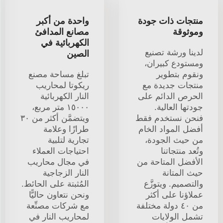
منتجات ذات جودة
واحدة من أكبر
وموثوقة
مصانع المدافئ
الكهربائية في
لدينا ورشة تصنيع
الصين
ومستودع كبيران،
ونقوم بتطوير
تبلغ مساحة مصنع
منتجات جديدة مع
ريكوتا لمحاريب
الحرص الدائم على
النار الكهربائية
جودتها العالية.
١٥٠٠٠ متر مربع،
فنحن نستخدم فقط
ويتضمَّن أكثر من ٣٠
أفضل المواد الخام
طرازًا وعلامة
من حيث الجودة،
تجارية لتلبية
وتُعد منتجاتنا
احتياجات العملاء
الأفضل المتاحة من
في مجال محاريب
حيث المتانة
النار الزجاجية
والتصميم. ويتوزَّع
المُثبتة على الحائط.
عملاؤنا على أكثر
ونحن نتعاون حاليًّا
من ٤٠ دولة مختلفة
مع شركات مصنِّعة
تشمل الولايات
لمحاريب النار في