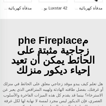
مدفأة كهربائية قابلة للإدراج معلقة على الحائط بقياس 50 بوصة من Luxstar تعمل بجهد 120V لمدفأة داخلية
Luxstar 42 بوصة مدفأة كهربائية ذكية مع نظام تشغيل عن بعد عبر تطبيق مع لهب زخرفي، مدفأة كهربائية مثبتة على الجدار
مدفأة كهربائية معلقة على الحائط بقياس 84 بوصة من Luxstar مع 3 ألوان لهب و5 ألوان لسرير الوقود من صنع شركة تصنيع مدفآت كهربائية
مphe Fireplace
زجاجية مثبتة على
الحائط يمكن أن تعيد
إحياء ديكور منزلك
هل تعلم كيف يبدو موقد زجاجي معلق على الحائط في منزلك
أو غرفتك، بفضل طاقته الهادئة ولهيبه المتراقص الذي يعبر عن
الاسترخاء؟ بينما قد يقدم كل هذه الميزات الفاخرة والأسلوب
العصري، فإن الديكور ليس مجرد لمسة لا نهاية لها لكل غرفة