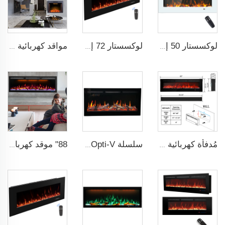
لوكسستار 50 إنش شاشة عريضة بيضاء موقد كهربائي منزلي مع تقنية LED
لوكسستار 72 إنش مدفأة كهربائية مثبتة على الحائط لتدفئة الغرف المنزلية، غير مناسبة للمدفآت الكهربائية المدمجة داخل الجدران
مواقد كهربائية من Luxstar مقاس 50 بوصة مع لهب قابل للتعديل وألوان إضاءة قابلة للتخصيص، مدمجة داخل الجدار
مُدفأة كهربائية من لوكستار 42 بوصة، بالجملة، مدفأة كهربائية داخلية مع 13 ألوان، مثبتة في الحائط أو على الحائط، مصنِّع مدفآت كهربائية
سلسلة Opti-V اللهب الحقيقي المدمج الكهربائي المدفأة الخطية
88" موقد كهربائي حديث للتدفئة والزينة مع مزيج من اللهب الواقعي الذي يحتوي على مستشعر درجة الحرارة، مناسب للاستخدام الداخلي.