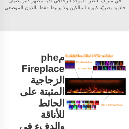
في منزلك. انظر: الموقد الزجاجي لديه مظهر كبير يضيف
جاذبية بصريّة كبيرة للمالكين ولا يرتبط فقط بالذوق الموضعي.
مphe
Fireplace
الزجاجية
المثبتة على
الحائط
للأناقة
والدفء في