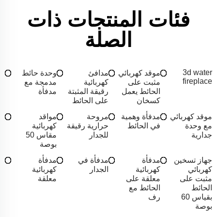
فئات المنتجات ذات
الصلة
3d water
موقد كهربائي
مدافئ
وحدة حائط
fireplace
مثبت على
كهربائية
مدمجة مع
الحائط يعمل
رقيقة المثبتة
مدفأة
كسخان
على الحائط
موقد كهربائي
مدفأة وهمية
مروحة
مواقد
مع وحدة
في الحائط
حرارية رقيقة
كهربائية
جدارية
للجدار
مقاس 50
بوصة
جهاز تسخين
مدفأة
مدفأة في
مدفأة
كهربائي
كهربائية
الجدار
كهربائية
مثبت على
معلقة على
معلقة
الحائط
الحائط مع
بقياس 60
رف
بوصة