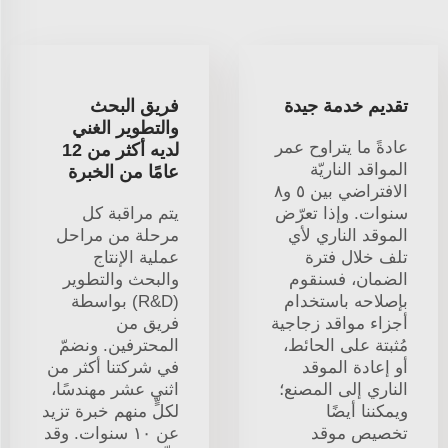
تقديم خدمة جيدة
فريق البحث
والتطوير الغني
عادةً ما يتراوح عمر
لديه أكثر من 12
المواقد الناريّة
عامًا من الخبرة
الافتراضي بين ٥ و٨
سنوات. وإذا تعرّض
يتم مراقبة كل
الموقد الناري لأي
مرحلة من مراحل
تلف خلال فترة
عملية الإنتاج
الضمان، فسنقوم
والبحث والتطوير
بإصلاحه باستخدام
(R&D) بواسطة
أجزاء مواقد زجاجية
فريق من
مُثبتة على الحائط،
المحترفين. ونضمّ
أو إعادة الموقد
في شركتنا أكثر من
الناري إلى المصنع؛
اثني عشر مهندسًا،
ويمكننا أيضًا
لكلٍّ منهم خبرة تزيد
تخصيص موقد
عن ١٠ سنوات. وقد