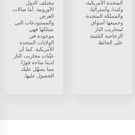
المتحدة الأمريكية،
مختلف الدول
وكندا، وأستراليا،
الأوروبية. أما صالات
والمملكة المتحدة،
العرض
وجميعها أسواق
والمستودعات التي
لمحاريب النار
نمتلكها فهي
الزجاجية المُثبتة
موجودة في
على الحائط.
الولايات المتحدة
الأمريكية. كما أن
عيِّنات محاريب النار
لدينا متاحة فورًا،
مما يسهِّل عليك
الحصول عليها.