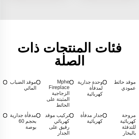
فئات المنتجات ذات
الصلة
Mphe
موقد حائط
وحدة جدارية
موقد الضباب
Fireplace
عمودي
لمدفأة
المائي
الزجاجية
كهربائية
المثبتة على
الحائط
مروحة
جدار مدفأة
تركيب موقد
مدفأة جدارية
كهربائية
كهربائية
كهربائي
بحجم 60
للتدفئة
رقيق على
بوصة
بالبخار
الجدار