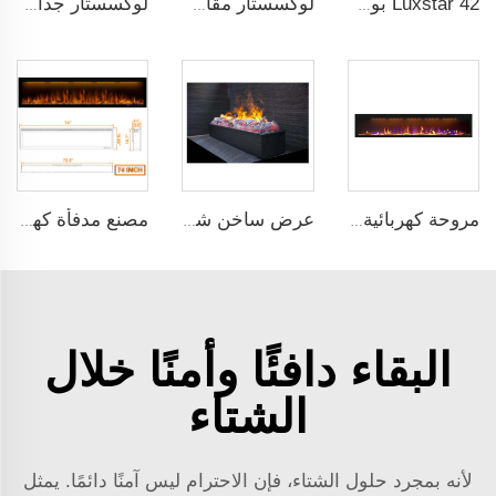
Luxstar 42 بوصة ذكية مدفأة كهربائية بنظام تشغيل عن بعد عبر تطبيق مع لهب زخرفي، مدفأة كهربائية جدارية للبيع
لوكسستار مقاس 30 بوصة مدفأة كهربائية ديكورية مدمجة مع صوت تشظي الخشب وتحكم عن بعد
لوكسستار جداري بطول 60 إنش مثبت على الحائط ليس للتركيب المدمج، أسود، مدفأة كهربائية 1500W مع تحكم عن بعد وزخرفة LED ولهب حقيقي
مروحة كهربائية داخلية للتدفئة من طراز Luxstar 88GP بحجم 1.5KW مع التحكم عن بعد عبر تطبيق المروحة الملكي النحيف
عرض ساخن شريط 1000 بوصة 3D ماء حقيقي دخان اللهب بخار زخرفة موقد كهربائي
مصنع مدفأة كهربائية Luxstar 74 بوصة مباشرة للبيع مع دعم Alexa واتصال بالواي فاي
البقاء دافئًا وأمنًا خلال
الشتاء
لأنه بمجرد حلول الشتاء، فإن الاحترام ليس آمنًا دائمًا. يمثل