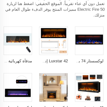
تعمل دون أي عناء تقريباً. الموقع الحقيقي: اضغط هنا لزيارة
Electric Fire 50 مميزات المنتج يوفر الدفء طوال العام في
منزلك.
لوكسستار 74 بوصة مدفأة كهربائية ذكية داخلية مع تقنية اللهب بتكنولوجيا ضوء LED مع لهب LED
Luxstar 42 إنش موقد كهربائي ذكي يمكن التحكم فيه من خلال التطبيق، مثبت داخل الجدار بشكل ذكي مع التحكم عن بعد
مدفأة كهربائية جدارية بيضاء مقاس 50 بوصة من Luxstar مع شاشة لمس وبُعد التحكم عن بعد، ليس للتركيب المدمج، سخان منزلي