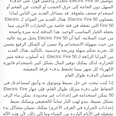
بتوصيل Electric Fire 50 بالجدار واحصل فورًا على الدفء
السهل دون الحاجة إلى حرق الخشب أو البحث عن الفحم أو
استخدام صحف ملفوفة. قد يتساءل العديد من الناس لماذا
يفضلون Electric Fire 50. هناك العديد من الفوائد لـ Electric
Fire 50 التي تجعله في فئة خاصة بين الخيارات الأخرى، مما
يجعله الخيار المناسب الوحيد. هذا التدفئة لديه ميزة واضحة
من حيث السلامة، كما أن Electric Fire 50 يحتل مرتبة عالية
من حيث سهولة الاستخدام، ولا ننسى أن الشكل الرفيع يضمن
لك تجربة تحكم سهلة ومريحة وحدسية. بالتأكيد، هناك العديد
من المزايا الرائعة لـ Electric Fire 50. إنه أسلوب تدفئة مثير
للحرارة، لذلك يمكنك توفير المال بشكل كبير باستخدام فاتورة
الكهرباء كل شهر بينما تحتفظ بدفء غرفة المعيشة.
احتضان الدفء طوال العام
إذا كنت تبحث عن حل بسيط وموثوق به وأنيق لمساعدتك في
الحفاظ على دفء منزلك طوال العام، فإن جهاز Electric Fire
50 يمكن استخدامه في إعدادات غير محدودة. يمكن بناء الرف
بشكل بسيط، يبدو لهب النار تماماً كالحقيقي ويمكنك ضبط
إعدادات الحرارة في الغرف الأخرى! يمكنك نسيان مشاكل بدء
تشغيله في الأيام الباردة من الشتاء وما إلى ذلك، لأن هذه الآلة