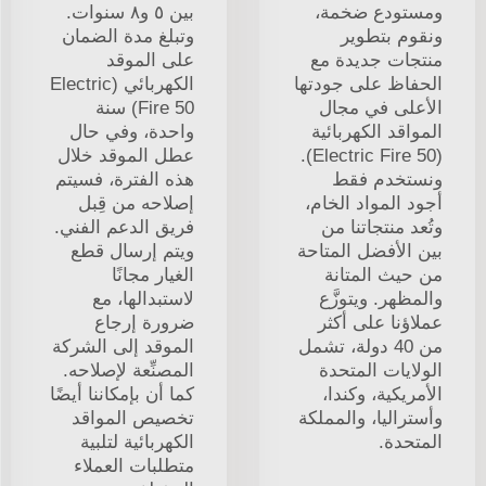
ومستودع ضخمة،
بين ٥ و٨ سنوات.
ونقوم بتطوير
وتبلغ مدة الضمان
منتجات جديدة مع
على الموقد
الحفاظ على جودتها
الكهربائي (Electric
الأعلى في مجال
Fire 50) سنة
المواقد الكهربائية
واحدة، وفي حال
(Electric Fire 50).
عطل الموقد خلال
ونستخدم فقط
هذه الفترة، فسيتم
أجود المواد الخام،
إصلاحه من قِبل
وتُعد منتجاتنا من
فريق الدعم الفني.
بين الأفضل المتاحة
ويتم إرسال قطع
من حيث المتانة
الغيار مجانًا
والمظهر. ويتوزَّع
لاستبدالها، مع
عملاؤنا على أكثر
ضرورة إرجاع
من 40 دولة، تشمل
الموقد إلى الشركة
الولايات المتحدة
المصنِّعة لإصلاحه.
الأمريكية، وكندا،
كما أن بإمكاننا أيضًا
وأستراليا، والمملكة
تخصيص المواقد
المتحدة.
الكهربائية لتلبية
متطلبات العملاء