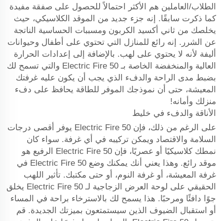
الطلاب/العاملين هم الأكثر احتمالاً للحصول على صفقة مفيدة
كما ذكرت سابقًا. إنه جزء جديد من الموقد الكلاسيكي، حيث
يخلصك من ثاني أكسيد الكربون ومسببات الحساسية الناتجة
عن الشرر. إنه رائع للمنازل التي تحتوي على أطفال وحيوانات
أليفة لأنه لا يحتوي على لهب. بالإضافة إلى إعدادات الحرارة
العالية والمنخفضة الخاصة بـ Electric Fire 50 والتي تسمح لك
بضبط مدى الراحة والدفء الذي يجب أن يكون عليه غرفتك
المعيشة، حتى أن نموذجك الموفر للطاقة يحافظ على دفء
منزلك وأمانه!
الأناقة والدفء في خليط
على الرغم من ذلك، فإن Electric Fire 50 يوفر أقصى درجات
السلامة والاقتصاد ويمكن تركيبه في أي غرفة. سواء كان
نمطك كلاسيكيًا أو عصريًا، فإن Electric Fire 50 الرفيع هو
موقد رائع. وهذا يعني أنك يمكنك وضع Electric Fire 50 في
غرفة المعيشة، أو غرفة النوم، أو حتى مكتبك. تأثير اللهب
الحقيقي على لوحة العرض الزجاجية لـ Electric Fire 50 يخلق
جوًا دافئًا ومرحبًا. هذا يسمح لك بالاسترخاء براحة في المساء
أو استقبال الضيوف الذين سيستمتعون بميزتك الجديدة. قم