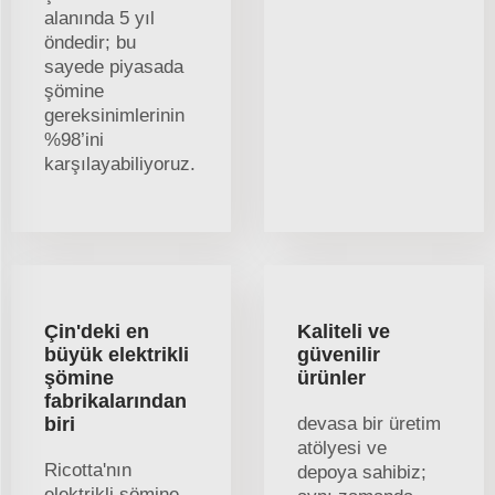
alanında 5 yıl
öndedir; bu
sayede piyasada
şömine
gereksinimlerinin
%98’ini
karşılayabiliyoruz.
Çin'deki en
Kaliteli ve
büyük elektrikli
güvenilir
şömine
ürünler
fabrikalarından
biri
devasa bir üretim
atölyesi ve
Ricotta'nın
depoya sahibiz;
elektrikli şömine