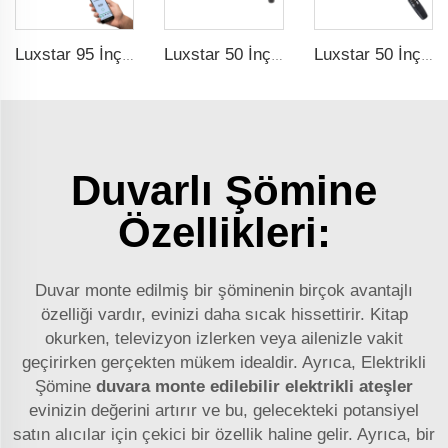
Luxstar 95 İnç Akıllı Yapay Şömine Aşırı Isı Koruma Elektrikli Şömine Isıtıcıları ile Isı
Luxstar 50 İnç Yüksek Kaliteli Elektrikli Şömine Isıtıcı Duvarlı Isıtıcılar Girintili Değil Log kristal Dekoratif Şömine
Luxstar 50 İnç Beyaz Elektrikli Şömine Isıtıcı Duvarlı Şömine Girintili Değil Dokunmatik Ekran Uzaktan Kontrol Ev Isıtıcı
Duvarlı Şömine
Özellikleri:
Duvar monte edilmiş bir şöminenin birçok avantajlı
özelliği vardır, evinizi daha sıcak hissettirir. Kitap
okurken, televizyon izlerken veya ailenizle vakit
geçirirken gerçekten mükem idealdir. Ayrıca, Elektrikli
Şömine
duvara monte edilebilir elektrikli ateşler
evinizin değerini artırır ve bu, gelecekteki potansiyel
satın alıcılar için çekici bir özellik haline gelir. Ayrıca, bir