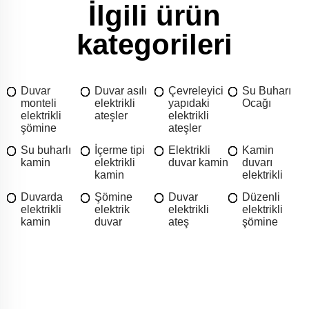
İlgili ürün
kategorileri
Duvar
Duvar asılı
Çevreleyici
Su Buharı
monteli
elektrikli
yapıdaki
Ocağı
elektrikli
ateşler
elektrikli
şömine
ateşler
Su buharlı
İçerme tipi
Elektrikli
Kamin
kamin
elektrikli
duvar kamin
duvarı
kamin
elektrikli
Duvarda
Şömine
Duvar
Düzenli
elektrikli
elektrik
elektrikli
elektrikli
kamin
duvar
ateş
şömine