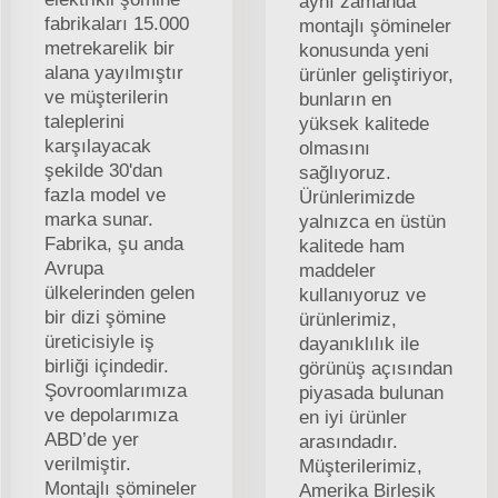
aynı zamanda
fabrikaları 15.000
montajlı şömineler
metrekarelik bir
konusunda yeni
alana yayılmıştır
ürünler geliştiriyor,
ve müşterilerin
bunların en
taleplerini
yüksek kalitede
karşılayacak
olmasını
şekilde 30'dan
sağlıyoruz.
fazla model ve
Ürünlerimizde
marka sunar.
yalnızca en üstün
Fabrika, şu anda
kalitede ham
Avrupa
maddeler
ülkelerinden gelen
kullanıyoruz ve
bir dizi şömine
ürünlerimiz,
üreticisiyle iş
dayanıklılık ile
birliği içindedir.
görünüş açısından
Şovroomlarımıza
piyasada bulunan
ve depolarımıza
en iyi ürünler
ABD’de yer
arasındadır.
verilmiştir.
Müşterilerimiz,
Montajlı şömineler
Amerika Birleşik