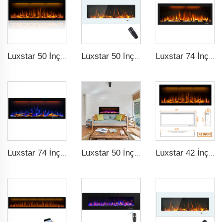
Luxstar 50 İnç Süsleme Şömine ile LCD Akıllı Uzaktan Kumaş
Luxstar 50 İnç Beyaz Geniş Ekran Ev Elektrikli Isıtıcılar LED Teknolojisiyle
Luxstar 74 İnç Yüksek Kaliteli 3D Duman Etkisi İç Şömine
Luxstar 74 İnç LED Işık Kaynağı Ateş Teknolojisi ile İç Ateşli 3D LED Ateşli Akıllı Elektrikli Şömine
Luxstar 50 İnç Akıllı Elektrikli Şömine Duvarlı Dekor Ateş 13 Farklı Ateş Rengi Elektrikli Şömine Uygulama Kontrolüyle
Luxstar 42 İnç Akıllı Elektrikli Şömine Isıtıcı Girintili Duvarlı Şömine Uygulama Kontrolü Uzaktan Kontrol