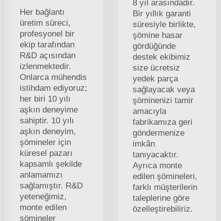
8 yıl arasındadır.
Her bağlantı
Bir yıllık garanti
üretim süreci,
süresiyle birlikte,
profesyonel bir
şömine hasar
ekip tarafından
gördüğünde
R&D açısından
destek ekibimiz
izlenmektedir.
size ücretsiz
Onlarca mühendis
yedek parça
istihdam ediyoruz;
sağlayacak veya
her biri 10 yılı
şöminenizi tamir
aşkın deneyime
amacıyla
sahiptir. 10 yılı
fabrikamıza geri
aşkın deneyim,
göndermenize
şömineler için
imkân
küresel pazarı
tanıyacaktır.
kapsamlı şekilde
Ayrıca monte
anlamamızı
edilen şömineleri,
sağlamıştır. R&D
farklı müşterilerin
yeteneğimiz,
taleplerine göre
monte edilen
özelleştirebiliriz.
şömineler