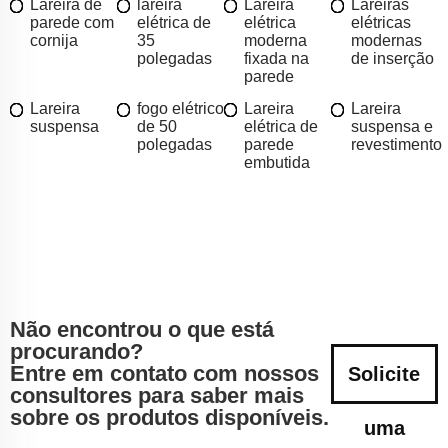
Lareira de
lareira
Lareira
Lareiras
parede com
elétrica de
elétrica
elétricas
cornija
35
moderna
modernas
polegadas
fixada na
de inserção
parede
Lareira
fogo elétrico
Lareira
Lareira
suspensa
de 50
elétrica de
suspensa e
polegadas
parede
revestimento
embutida
Não encontrou o que está
procurando?
Entre em contato com nossos
Solicite
consultores para saber mais
sobre os produtos disponíveis.
uma