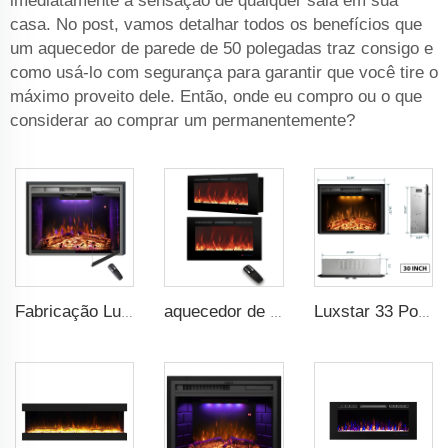
imediatamente a sensação de qualquer sala em sua
casa. No post, vamos detalhar todos os benefícios que
um aquecedor de parede de 50 polegadas traz consigo e
como usá-lo com segurança para garantir que você tire o
máximo proveito dele. Então, onde eu compro ou o que
considerar ao comprar um permanentemente?
Fabricação Luxstar de Inserções de Lareiras Elétricas para Casa com Aquecedores e Opção de 3 Cores de Chama com Efeito Realístico de Queima de Lenha
aquecedor de lareira elétrica de mídia com troncos reais de 33 polegadas, moderno, recuado e de parede, disponível em 13 cores de moldura decorativa
Luxstar 33 Polegadas Inserções de Lareira Elétrica com Porta de Vidro, Tela de Proteção e Sons de Crepitação de Fogo Decorativa