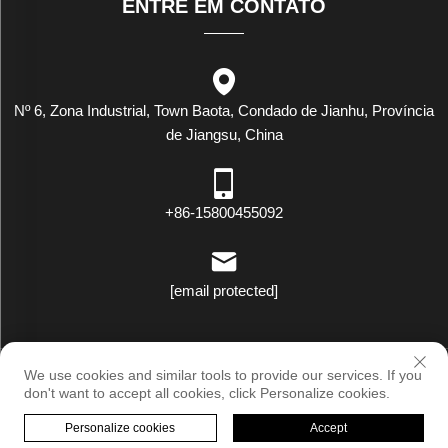
ENTRE EM CONTATO
Nº 6, Zona Industrial, Town Baota, Condado de Jianhu, Província
de Jiangsu, China
+86-15800455092
[email protected]
Direitos Autorais © Luxstar Industrial(Jiangsu) Co.,Ltd. Todos os
We use cookies and similar tools to provide our services. If you
Direitos Reservados |
Política de Privacidade
don't want to accept all cookies, click Personalize cookies.
Personalize cookies
Accept
PÁGINA INICIAL
PRODUTOS
E-MAIL
TEL