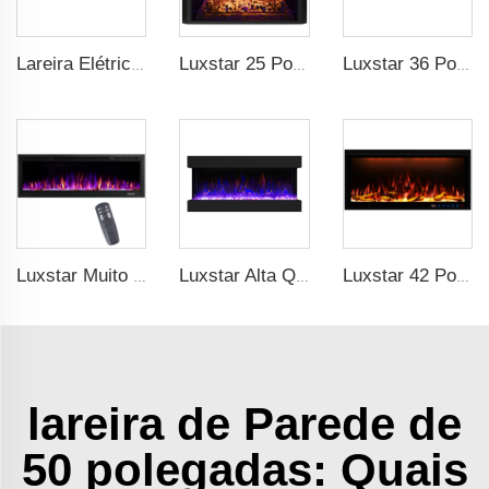
Lareira Elétrica e Aquecedor Luxstar de 3 Lados com Efeito de Chama Real LED, Controle Remoto, Alta Qualidade de 72Z Polegadas, 1500W com cristal
Luxstar 25 Polegadas Atacado Moderno Decorativo Inserções de Lareira Elétrica com Proteção Contra Superaquecimento e Som de Estalos de Fogo
Luxstar 36 Polegadas Chama LED Decorativa Interna Fixada na Parede Incorporada Lareira Elétrica com Aquecedor
Luxstar Muito Vendido Lareira Elétrica LED Fixada na Parede com 3 Cores de Chamas Reais Suspensa Lareira Elétrica
Luxstar Alta Qualidade 42Z Polegadas 3 Lados Mídia Lareira Elétrica Aquecedor com Controle Remoto LED Chama Real 1500W 1-9 Temporizador
Luxstar 42 Polegadas Smart Electric Fireplace com Controle via APP Chama Decorativa Fireplaces de Parede
lareira de Parede de
50 polegadas: Quais