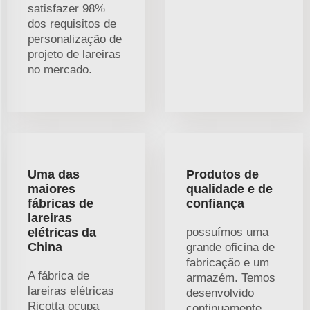
satisfazer 98%
dos requisitos de
personalização de
projeto de lareiras
no mercado.
Uma das
Produtos de
maiores
qualidade e de
fábricas de
confiança
lareiras
elétricas da
possuímos uma
China
grande oficina de
fabricação e um
A fábrica de
armazém. Temos
lareiras elétricas
desenvolvido
Ricotta ocupa
continuamente