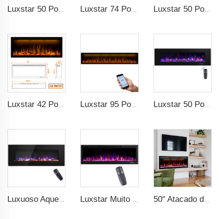
Luxstar 50 Polegadas Lareiras Decorativas com Controle Remoto Inteligente LCD
Luxstar 74 Polegadas Lareira Elétrica Inteligente Interna com Fonte de Luz LED Tecnologia de Chama com Chamas de LED
Luxstar 50 Polegadas Lareira Elétrica Inteligente Parede Montada Chama Decorativa 13 Cores de Chama Lareira Elétrica com Controle por Aplicativo
Luxstar 42 Polegadas Lareira Elétrica Inteligente Aquecedor Recessado Parede Montada com Controle por Aplicativo e Controle Remoto
Luxstar 95 Polegadas Inteligente Artificial Lareira Proteção Contra Superaquecimento Elétrica Aquecedores de Lareira com Calor
Luxstar 50 Polegadas Alta Qualidade Lareira Elétrica Aquecimento Parede Montada Aquecedores Não para Nicho Log Decoração de Cristal Decorativo de Lareira
Luxuoso Aquecedor Interno de Lareira Elétrica de Parede de 50 Polegadas para Decoração Residencial com Chama Real Estilosa e Aparência Preta
Luxstar Muito Vendido Lareira Elétrica LED Fixada na Parede com 3 Cores de Chamas Reais Suspensa Lareira Elétrica
50" Atacado de Lareiras Elétricas com WiFi Embutidas com Termostato Moldura Fina Controle Alexa APP