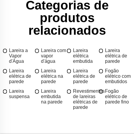
Categorias de
produtos
relacionados
Lareira a
Lareira com
Lareira
Lareira
Vapor
vapor
elétrica
elétrica de
d'Água
d'água
embutida
parede
Lareira
Lareira
Lareira
Fogão
elétrica de
elétrica na
elétrica de
elétrico com
parede
parede
parede
embutidos
Lareira
Lareira
Revestimentos
Fogão
suspensa
embutida
de lareiras
elétrico de
na parede
elétricas de
parede fino
parede